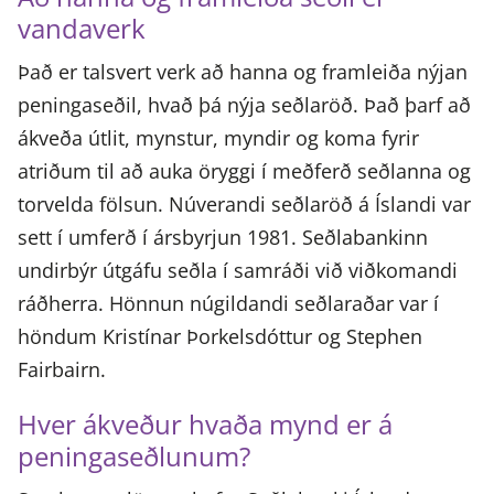
vandaverk
Það er talsvert verk að hanna og framleiða nýjan
peningaseðil, hvað þá nýja seðlaröð. Það þarf að
ákveða útlit, mynstur, myndir og koma fyrir
atriðum til að auka öryggi í meðferð seðlanna og
torvelda fölsun. Núverandi seðlaröð á Íslandi var
sett í umferð í ársbyrjun 1981. Seðlabankinn
undirbýr útgáfu seðla í samráði við viðkomandi
ráðherra. Hönnun núgildandi seðlaraðar var í
höndum Kristínar Þorkelsdóttur og Stephen
Fairbairn.
Hver ákveður hvaða mynd er á
peningaseðlunum?