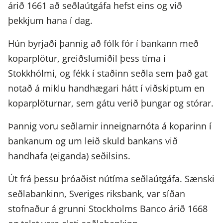
árið 1661 að seðlaútgáfa hefst eins og við
þekkjum hana í dag.
Hún byrjaði þannig að fólk fór í bankann með
koparplötur, greiðslumiðil þess tíma í
Stokkhólmi, og fékk í staðinn seðla sem það gat
notað á miklu handhægari hátt í viðskiptum en
koparplöturnar, sem gátu verið þungar og stórar.
Þannig voru seðlarnir inneignarnóta á koparinn í
bankanum og um leið skuld bankans við
handhafa (eiganda) seðilsins.
Út frá þessu þróaðist nútíma seðlaútgáfa. Sænski
seðlabankinn, Sveriges riksbank, var síðan
stofnaður á grunni Stockholms Banco árið 1668