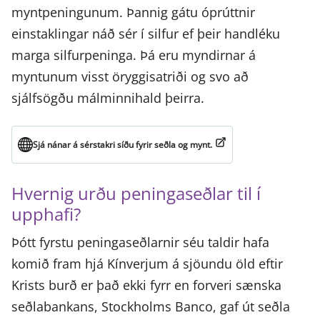
myntpeningunum. Þannig gátu óprúttnir
einstaklingar náð sér í silfur ef þeir handléku
marga silfurpeninga. Þá eru myndirnar á
myntunum visst öryggisatriði og svo að
sjálfsögðu málminnihald þeirra.
Sjá nánar á sérstakri síðu fyrir seðla og mynt.
Hvernig urðu peningaseðlar til í
upphafi?
Þótt fyrstu peningaseðlarnir séu taldir hafa
komið fram hjá Kínverjum á sjöundu öld eftir
Krists burð er það ekki fyrr en forveri sænska
seðlabankans, Stockholms Banco, gaf út seðla