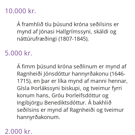
10.000 kr.
Á framhlið tíu þúsund króna seðilsins er
mynd af Jónasi Hallgrímssyni, skáldi og
náttúrufræðingi (1807-1845).
5.000 kr.
Á fimm þúsund króna seðlinum er mynd af
Ragnheiði Jónsdóttur hannyrðakonu (1646-
1715), en þar er líka mynd af manni hennar,
Gísla Þorlákssyni biskupi, og tveimur fyrri
konum hans, Gróu Þorleifsdóttur og
Ingibjörgu Benediktsdóttur. Á bakhlið
seðilsins er mynd af Ragnheiði og tveimur
hannyrðakonum.
2.000 kr.