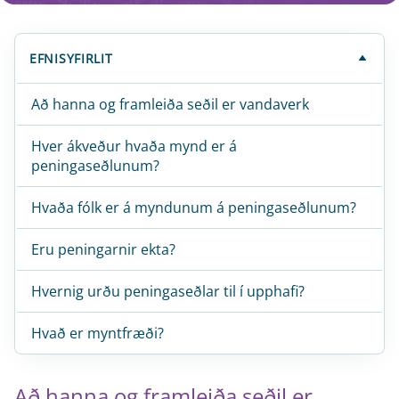
EFNISYFIRLIT
Að hanna og framleiða seðil er vandaverk
Hver ákveður hvaða mynd er á
peningaseðlunum?
Hvaða fólk er á myndunum á peningaseðlunum?
Eru peningarnir ekta?
Hvernig urðu peningaseðlar til í upphafi?
Hvað er myntfræði?
Að hanna og framleiða seðil er