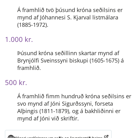
Á framhlið tvö þúsund króna seðilsins er
mynd af Jóhannesi S. Kjarval listmálara
(1885-1972).
1.000 kr.
Þúsund króna seðillinn skartar mynd af
Brynjólfi Sveinssyni biskupi (1605-1675) á
framhlið.
500 kr.
Á framhlið fimm hundruð króna seðilsins er
svo mynd af Jóni Sigurðssyni, forseta
Alþingis (1811-1879), og á bakhliðinni er
mynd af Jóni við skriftir.