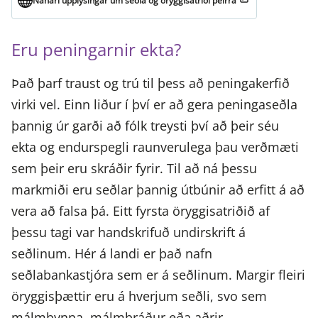
Nánari upplýsingar um seðla og öryggisatriði þeirra
Eru peningarnir ekta?
Það þarf traust og trú til þess að peningakerfið
virki vel. Einn liður í því er að gera peningaseðla
þannig úr garði að fólk treysti því að þeir séu
ekta og endurspegli raunverulega þau verðmæti
sem þeir eru skráðir fyrir. Til að ná þessu
markmiði eru seðlar þannig útbúnir að erfitt á að
vera að falsa þá. Eitt fyrsta öryggisatriðið af
þessu tagi var handskrifuð undirskrift á
seðlinum. Hér á landi er það nafn
seðlabankastjóra sem er á seðlinum. Margir fleiri
öryggisþættir eru á hverjum seðli, svo sem
málmþynna, málmþráður eða aðrir