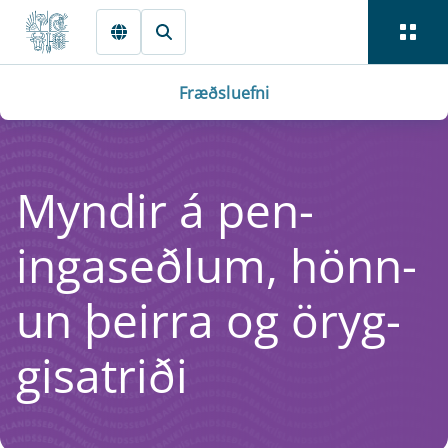
Fara beint í Meginmál
Fræðsluefni
Mynd­ir á pen­
ingaseðlum, hönn­
un þeirra og öryg­
gis­a­triði