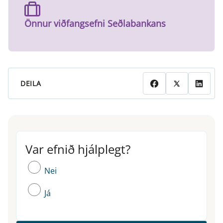
Önnur viðfangsefni Seðlabankans
DEILA
Var efnið hjálplegt?
Var efnið hjálplegt?
Nei
Já