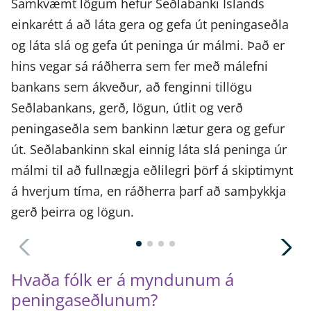
Samkvæmt lögum hefur Seðlabanki Íslands
einkarétt á að láta gera og gefa út peningaseðla
og láta slá og gefa út peninga úr málmi. Það er
hins vegar sá ráðherra sem fer með málefni
bankans sem ákveður, að fenginni tillögu
Seðlabankans, gerð, lögun, útlit og verð
peningaseðla sem bankinn lætur gera og gefur
út. Seðlabankinn skal einnig láta slá peninga úr
málmi til að fullnægja eðlilegri þörf á skiptimynt
á hverjum tíma, en ráðherra þarf að samþykkja
gerð þeirra og lögun.
Hvaða fólk er á myndunum á
peningaseðlunum?