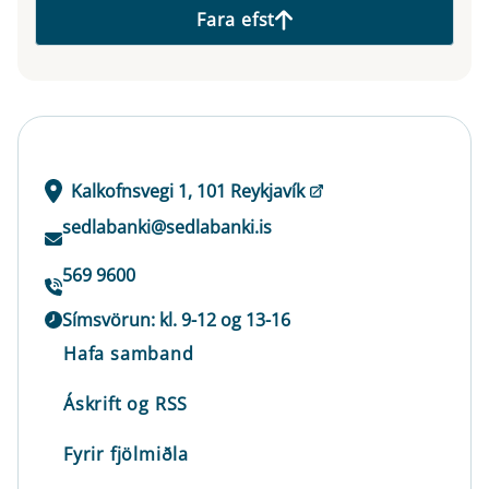
Fara efst
Kalkofnsvegi 1, 101 Reykjavík
sedlabanki@sedlabanki.is
569 9600
Símsvörun: kl. 9-12 og 13-16
Hafa samband
Áskrift og RSS
Fyrir fjölmiðla