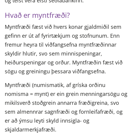
og telst vera elsti seðlabankinn.
Hvað er myntfræði?
Myntfræði fæst við hvers konar gjaldmiðil sem
gefinn er út af fyrirtækjum og stofnunum. Enn
fremur heyra til viðfangsefna myntfræðinnar
skyldir hlutir, svo sem minnispeningar,
heiðurspeningar og orður. Myntfræðin fæst við
sögu og greiningu þessara viðfangsefna.
Myntfræði (numismatik, af gríska orðinu
nomisma = mynt) er ein grein menningarsögu og
mikilsverð stoðgrein annarra fræðigreina, svo
sem almennrar sagnfræði og fornleifafræði, og
er að ýmsu leyti skyld innsigla- og
skjaldarmerkjafræði.