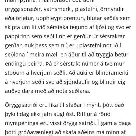
öryggisþræðir, vatnsmerki, plastefni, örmyndir
eða örletur, upphleypt prentun, hlutar seðils sem
skipta um lit við sérstaka tegund af ljósi og svo er
pappírinn sem seðillinn er gerður úr sérstakrar
gerðar, auk þess sem nú eru plastefni notuð í
seðlana í meira mæli en áður til að tryggja betur
endingu þeirra. Þá er sérstakt númer á tveimur
stöðum á hverjum seðli. Að auki er blindramerki
á hverjum seðli svo að sjóndaufir og blindir eigi
auðveldara með að nota seðlana.
Öryggisatriði eru líka til staðar í mynt, þótt það
þyki í dag ekki jafn augljóst. Rifflur á rönd
myntpeninga eru visst öryggisatriði. Í gamla daga
þótti gróðavænlegt að skafa aðeins málminn af