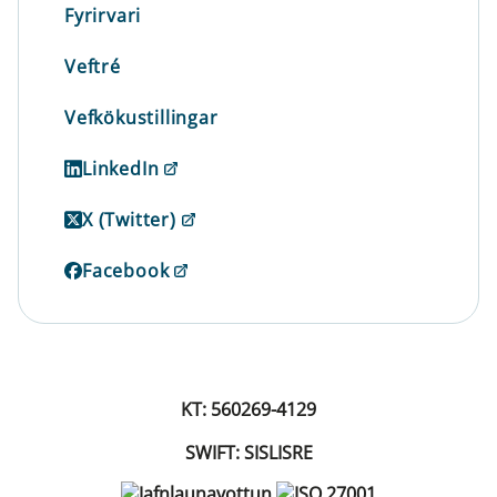
Fyrirvari
Veftré
Vefkökustillingar
LinkedIn
X (Twitter)
Facebook
KT: 560269-4129
SWIFT: SISLISRE