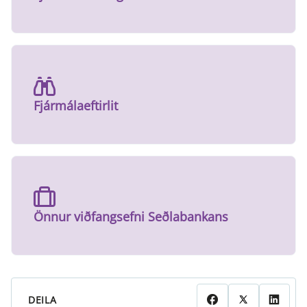
Fjármálaeftirlit
Önnur viðfangsefni Seðlabankans
DEILA