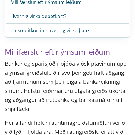
Millifærslur eftir ýmsum leiðum
Hvernig virka debetkort?
En kreditkortin - hvernig virka þau?
Millifærslur eftir ýmsum leiðum
Bankar og sparisjóðir bjóða viðskiptavinum upp
á ýmsar greiðsluleiðir svo þeir geti haft aðgang
að fjármunum sem þeir eiga á bankareikningi
sínum. Helstu leiðirnar eru útgáfa greiðslukorta
og aðgangur að netbanka og bankasmáforriti í
snjalltæki.
Hér á landi hefur rauntímagreiðslumiðlun verið
við lýði í fjölda ára. Með raungreiðslu er átt við