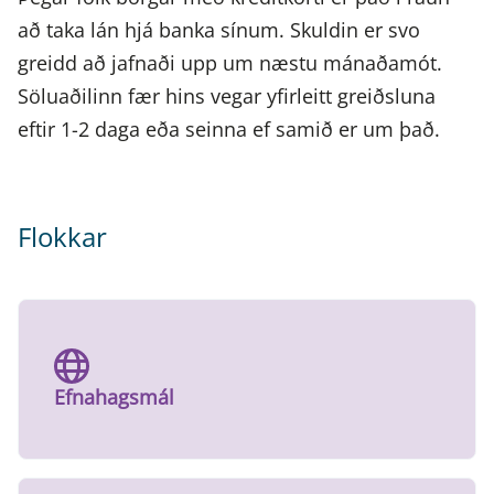
að taka lán hjá banka sínum. Skuldin er svo
greidd að jafnaði upp um næstu mánaðamót.
Söluaðilinn fær hins vegar yfirleitt greiðsluna
eftir 1-2 daga eða seinna ef samið er um það.
Flokkar
Efnahagsmál