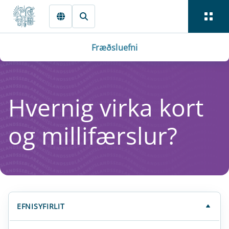
Fara beint í Meginmál
Fræðsluefni
Hvernig virka kort
og milli­færsl­ur?
EFNISYFIRLIT