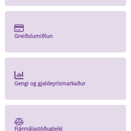
Greiðslumiðlun
Gengi og gjaldeyrismarkaður
Fjármálastöðugleiki