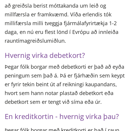
að greiðsla berist móttakanda um leið og
millfærsla er framkvæmd. Víða erlendis tók
millifærsla milli tveggja fjármálafyrirtækja 1-2
daga, en nú eru flest lönd í Evrópu að innleiða
rauntímagreiðslumiðlun.
Hvernig virka debetkort?
Þegar fólk borgar með debetkorti er það að eyða
peningum sem það á. Þá er fjárhæðin sem keypt
er fyrir tekin beint út af reikningi kaupandans,
hvort sem hann notar plastað debetkort eða
debetkort sem er tengt við síma eða úr.
En kreditkortin - hvernig virka þau?
Þegar fólk borgar með kreditkorti er það í raun