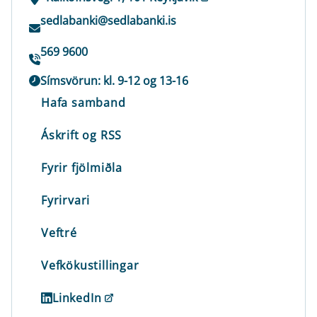
sedlabanki@sedlabanki.is
569 9600
Símsvörun: kl. 9-12 og 13-16
Hafa samband
Áskrift og RSS
Fyrir fjölmiðla
Fyrirvari
Veftré
Vefkökustillingar
LinkedIn