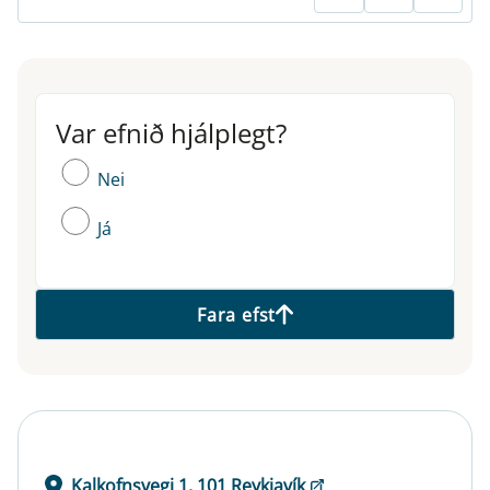
Var efnið hjálplegt?
Var efnið hjálplegt?
Nei
Já
Fara efst
Kalkofnsvegi 1, 101 Reykjavík