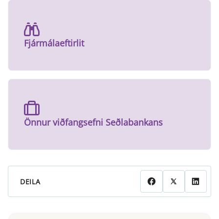
Fjármálaeftirlit
Önnur viðfangsefni Seðlabankans
DEILA