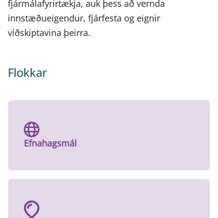
fjármálafyrirtækja, auk þess að vernda
innstæðueigendur, fjárfesta og eignir
viðskiptavina þeirra.
Flokkar
Efnahagsmál