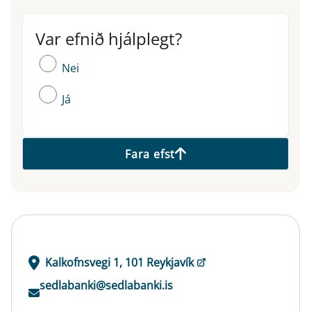
Var efnið hjálplegt?
Var efnið hjálplegt?
Nei
Já
Fara efst
Kalkofnsvegi 1, 101 Reykjavík
sedlabanki@sedlabanki.is