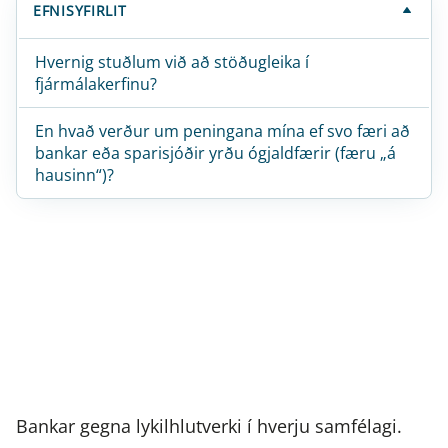
EFNISYFIRLIT
Hvernig stuðlum við að stöðugleika í
fjármálakerfinu?
En hvað verður um peningana mína ef svo færi að
bankar eða sparisjóðir yrðu ógjaldfærir (færu „á
hausinn“)?
Bankar gegna lykilhlutverki í hverju samfélagi.