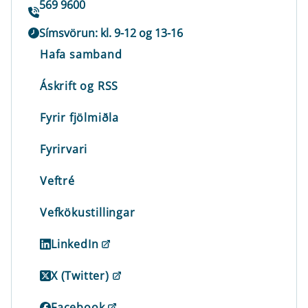
569 9600
Símsvörun: kl. 9-12 og 13-16
Hafa samband
Áskrift og RSS
Fyrir fjölmiðla
Fyrirvari
Veftré
Vefkökustillingar
LinkedIn
X (Twitter)
Facebook