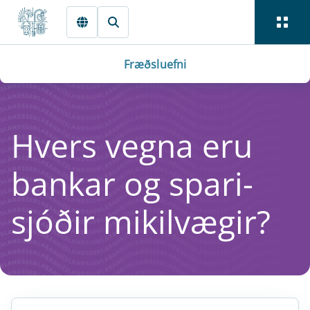
Fara beint í Meginmál
Fræðsluefni
Hvers vegna eru
bank­ar og spari­
sjóðir mi­kil­væg­ir?