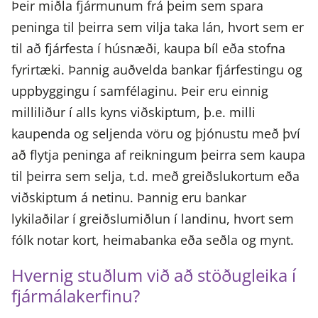
Þeir miðla fjármunum frá þeim sem spara
peninga til þeirra sem vilja taka lán, hvort sem er
til að fjárfesta í húsnæði, kaupa bíl eða stofna
fyrirtæki. Þannig auðvelda bankar fjárfestingu og
uppbyggingu í samfélaginu. Þeir eru einnig
milliliður í alls kyns viðskiptum, þ.e. milli
kaupenda og seljenda vöru og þjónustu með því
að flytja peninga af reikningum þeirra sem kaupa
til þeirra sem selja, t.d. með greiðslukortum eða
viðskiptum á netinu. Þannig eru bankar
lykilaðilar í greiðslumiðlun í landinu, hvort sem
fólk notar kort, heimabanka eða seðla og mynt.
Hvernig stuðlum við að stöðugleika í
fjármálakerfinu?