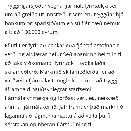
Tryggingarsjóður vegna fjármálafyrirtækja sér
um að greiða út innstæður sem eru tryggðar hjá
bönkum og sparisjóðum en sú fjár hæð nemur
allt að 100.000 evrum.
Ef útlit er fyrir að bankar eða fjármálastofnanir
verði ógjaldfærar hefur Seðlabankinn heimild til
að taka viðkomandi fyrirtæki í svokallaða
skilameðferð. Markmið skilameðferðar er að
varðveita fjármálastöðugleika, þ.m.t. að tryggja
áframhald nauðsynlegrar starfsemi
fjármálafyrirtækja og forðast veruleg, neikvæð
áhrif á fjármálakerfið. Jafnframt er það markmið
laganna að lágmarka hættu á að veita þurfi
sérstakan opinberan fjárstuðning til