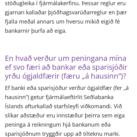
stöðugleika í fjármálakerfinu. Þessar reglur eru
gjarnan kallaðar þjóðhagsvarúðarreglur en þær
fjalla meðal annars um hversu mikið eigið fé
bankarnir þurfa að eiga.
En hvað verður um peningana mína
ef svo færi að bankar eða sparisjóðir
yrðu ógjaldfærir (færu „á hausinn“)?
Ef banki eða sparisjóður verður ógjaldfær (fer „á
hausinn“) getur fjármálaeftirlit Seðlabanka
Íslands afturkallað starfsleyfi viðkomandi. Við
slíkar aðstæður eru innstæður þeirra sem eiga
peninga á reikningum hjá bankanum eða
sparisjóðnum tryggðir upp að tilteknu marki.