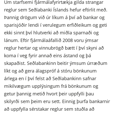
Um starfsemi fjármálafyrirtækja gilda strangar
reglur sem Seðlabanki Íslands hefur eftirlit með.
Þannig drögum við úr líkum á því að bankar og
sparisjóðir lendi í verulegum erfiðleikum og geti
ekki sinnt því hlutverki að miðla sparnaði og
lánum. Eftir fjármálaáfallið 2008 voru ýmsar
reglur hertar og vinnubrögð bætt í því skyni að
koma í veg fyrir annað eins ástand og þá
skapaðist. Seðlabankinn beitir ýmsum úrræðum
líkt og að gera álagspróf á stóru bönkunum
árlega en í því felst að Seðlabankinn safnar
mikilvægum upplýsingum frá bönkunum og
getur þannig metið hvort þeir uppfylli þau
skilyrði sem þeim eru sett. Einnig þurfa bankarnir
að uppfylla sérstakar reglur sem stuðla að