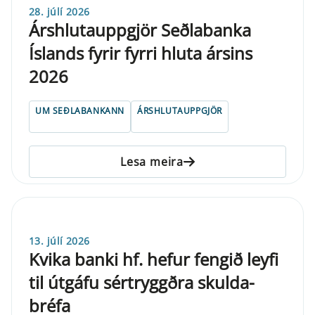
28. júlí 2026
Árs­hluta­upp­gjör Seðlabanka
Íslands fyr­ir fyrri hluta ársins
2026
UM SEÐLABANKANN
ÁRSHLUTAUPPGJÖR
Lesa meira
13. júlí 2026
Kvika banki hf. hefur fengið ley­fi
til út­gáfu sé­r­tryggðra skulda­
bréfa