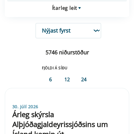
Ítarleg leit
RÖÐUN
5746 niðurstöður
FJÖLDI Á SÍÐU
6
12
24
30. júlí 2026
Árleg skýrsla
Alþjóðagjaldeyrissjóðsins um