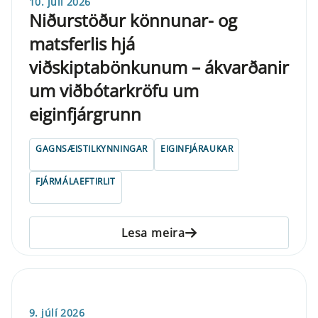
10. júlí 2026
Niðurstöður könnunar- og
matsferlis hjá
viðskiptabönkunum – ákvarðanir
um viðbótarkröfu um
eiginfjárgrunn
GAGNSÆISTILKYNNINGAR
EIGINFJÁRAUKAR
FJÁRMÁLAEFTIRLIT
Lesa meira
9. júlí 2026