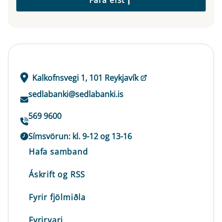
Kalkofnsvegi 1, 101 Reykjavík
sedlabanki@sedlabanki.is
569 9600
Símsvörun: kl. 9-12 og 13-16
Hafa samband
Áskrift og RSS
Fyrir fjölmiðla
Fyrirvari