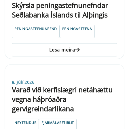
Skýrsla pen­inga­stefnu­nefnd­ar
Seðlabanka Íslands til Alþing­is
PENINGASTEFNUNEFND
PENINGASTEFNA
Lesa meira
8. júlí 2026
Varað við kerfislægri netáhættu
vegna háþróaðra
gervigreindarlíkana
NEYTENDUR
FJÁRMÁLAEFTIRLIT