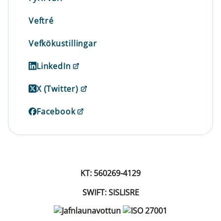
Veftré
Vefkökustillingar
LinkedIn
X (Twitter)
Facebook
KT: 560269-4129
SWIFT: SISLISRE