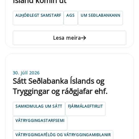
Ísland komin út
ALÞJÓÐLEGT SAMSTARF
AGS
UM SEÐLABANKANN
Lesa meira
30. júlí 2026
Sátt Seðlabanka Íslands og
Tryggingar og ráðgjafar ehf.
SAMKOMULAG UM SÁTT
FJÁRMÁLAEFTIRLIT
VÁTRYGGINGASTARFSEMI
VÁTRYGGINGAFÉLÖG OG VÁTRYGGINGAMIÐLANIR