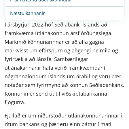
Næstu kannanir
Í ársbyrjun 2022 hóf Seðlabanki Íslands að
framkvæma útlánakönnun ársfjórðungslega.
Markmið könnunarinnar er að afla gagna
markvisst um eftirspurn og aðgengi heimila og
fyrirtækja að lánsfé. Sambærilegar
útlánakannanir hafa verið framkvæmdar í
nágrannalöndum Íslands um árabil og voru þær
notaðar sem fyrirmynd að könnun Seðlabankans.
Könnunin er send út til viðskiptabankanna
fjögurra.
Fjallað er um niðurstöður útlánakönnunarinnar í
ritum bankans og þær eru einn þáttur í mati