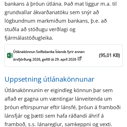
bankans á þróun útlána. Það mat liggur m.a. til
grundvallar ákvarðanatöku sem snýr að
lögbundnum markmiðum bankans, þ.e. að
stuðla að stöðugu verðlagi og
fjármálastöðugleika.
Útlánakönnun Seðlabanka Íslands fyrir annan
(95,01 KB)
ársfjórðung 2026, gefið út 29. apríl 2026
Uppsetning útlánakönnunar
Útlánakönnunin er eigindleg könnun þar sem
aflað er gagna um væntingar lánveitenda um
þróun eftirspurnar eftir lánsfé, þróun á framboði
lánsfjár og þætti sem hafa ráðandi áhrif á
framboð, s.s. lánareglur, samkeppni og vexti.