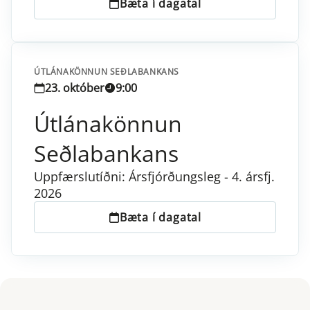
Bæta í dagatal
ÚTLÁNAKÖNNUN SEÐLABANKANS
23. október
9:00
Útlánakönnun
Seðlabankans
Uppfærslutíðni: Ársfjórðungsleg - 4. ársfj.
2026
Bæta í dagatal