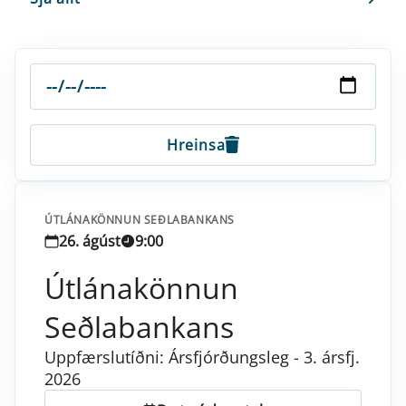
Hreinsa
ÚTLÁNAKÖNNUN SEÐLABANKANS
26. ágúst
9:00
Útlánakönnun
Seðlabankans
Uppfærslutíðni: Ársfjórðungsleg - 3. ársfj.
2026