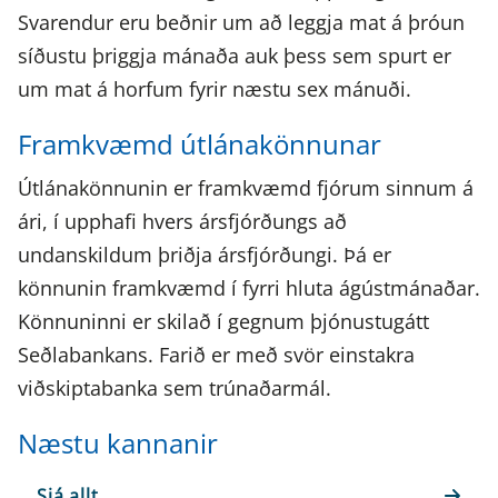
Svarendur eru beðnir um að leggja mat á þróun
síðustu þriggja mánaða auk þess sem spurt er
um mat á horfum fyrir næstu sex mánuði.
Framkvæmd útlánakönnunar
Útlánakönnunin er framkvæmd fjórum sinnum á
ári, í upphafi hvers ársfjórðungs að
undanskildum þriðja ársfjórðungi. Þá er
könnunin framkvæmd í fyrri hluta ágústmánaðar.
Könnuninni er skilað í gegnum þjónustugátt
Seðlabankans. Farið er með svör einstakra
viðskiptabanka sem trúnaðarmál.
Næstu kannanir
Sjá allt