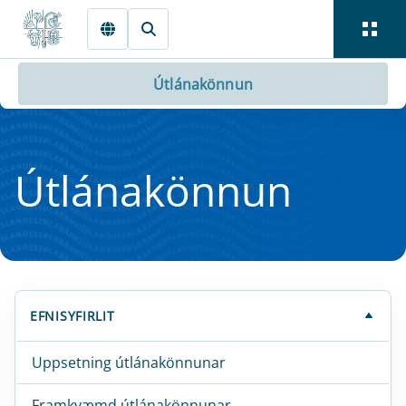
Fara beint í Meginmál
Útlánakönnun
Útlána­könn­un
EFNISYFIRLIT
Uppsetning útlánakönnunar
Framkvæmd útlánakönnunar