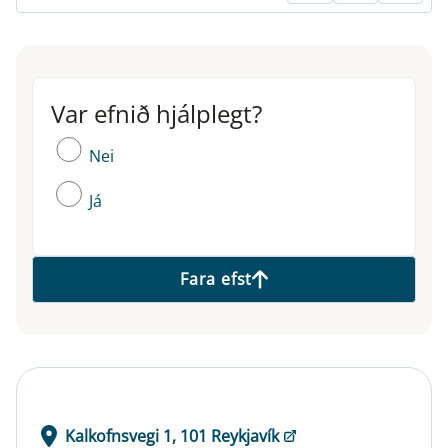
Var efnið hjálplegt?
Var efnið hjálplegt?
Nei
Já
Fara efst
Kalkofnsvegi 1, 101 Reykjavík