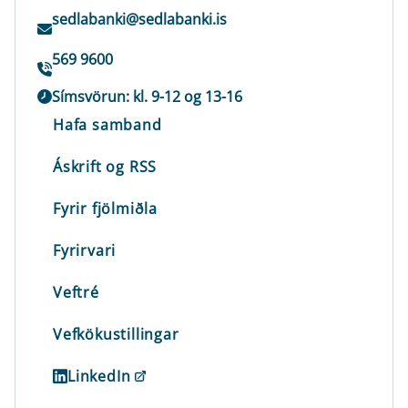
sedlabanki@sedlabanki.is
569 9600
Símsvörun: kl. 9-12 og 13-16
Hafa samband
Áskrift og RSS
Fyrir fjölmiðla
Fyrirvari
Veftré
Vefkökustillingar
LinkedIn