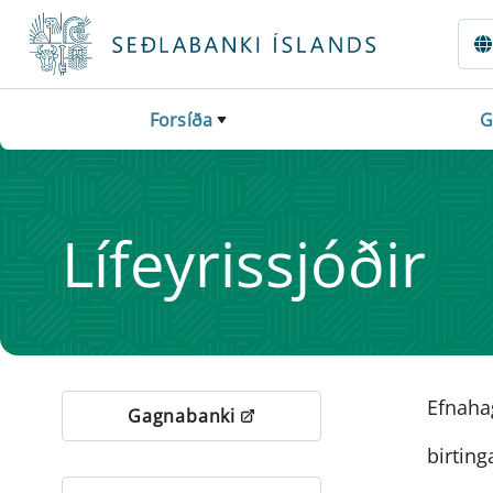
Fara beint í Meginmál
Forsíða
G
Lífeyrissjóðir
Efnahag
Gagnabanki
birting