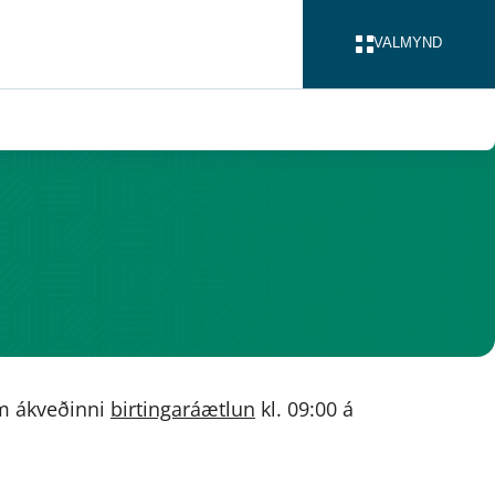
VALMYND
LOKA
ram ákveðinni
birtingaráætlun
kl. 09:00 á