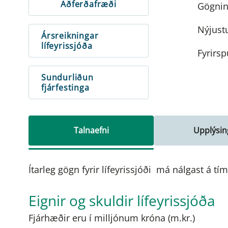
Aðferðafræði
Gögnin 
Nýjustu
Ársreikningar
lífeyrissjóða
Fyrirsp
Sundurliðun
fjárfestinga
Talnaefni
Upplýsin
Ítarleg gögn fyrir lífeyrissjóði má nálgast á t
Eignir og skuldir lífeyrissjóða
Fjárhæðir eru í milljónum króna (m.kr.)