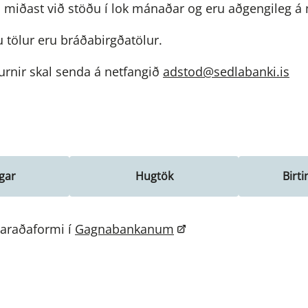
miðast við stöðu í lok mánaðar og eru aðgengileg á m
 tölur eru bráðabirgðatölur.
urnir skal senda á netfangið
adstod@sedlabanki.is
gar
Hugtök
Birt
ímaraðaformi í
Gagnabankanum