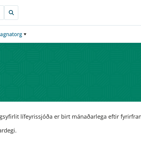
agnatorg
syfirlit lífeyrissjóða er birt mánaðarlega eftir fyrirf
ardegi.