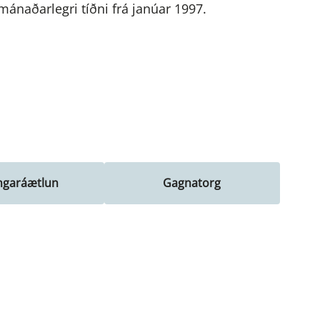
ánaðarlegri tíðni frá janúar 1997.
ingaráætlun
Gagnatorg