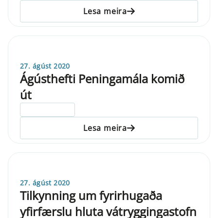
Lesa meira
27. ágúst 2020
Ágústhefti Peningamála komið
út
ELDRI EN 5 ÁRA
Lesa meira
27. ágúst 2020
Tilkynning um fyrirhugaða
yfirfærslu hluta vátryggingastofn