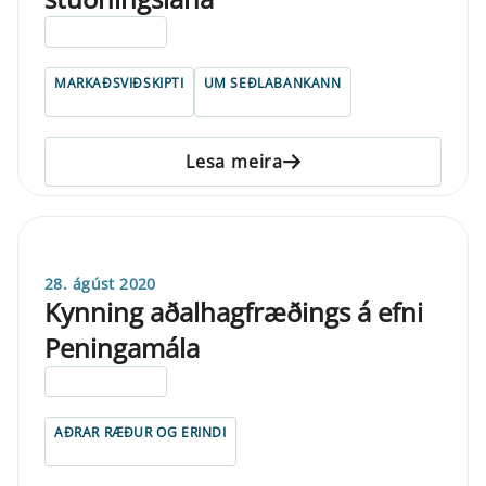
ELDRI EN 5 ÁRA
MARKAÐSVIÐSKIPTI
UM SEÐLABANKANN
Lesa meira
28. ágúst 2020
Kynning aðalhagfræðings á efni
Peningamála
ELDRI EN 5 ÁRA
AÐRAR RÆÐUR OG ERINDI