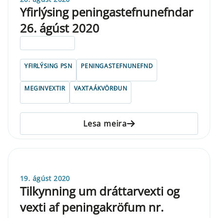
Yfirlýsing peningastefnunefndar
26. ágúst 2020
ELDRI EN 5 ÁRA
YFIRLÝSING PSN
PENINGASTEFNUNEFND
MEGINVEXTIR
VAXTAÁKVÖRÐUN
Lesa meira
19. ágúst 2020
Tilkynning um dráttarvexti og
vexti af peningakröfum nr.