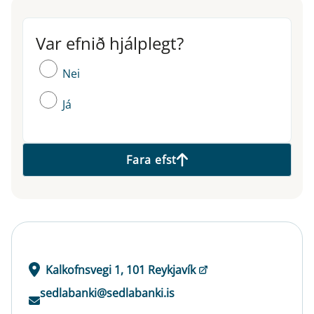
Var efnið hjálplegt?
Var efnið hjálplegt?
Nei
Já
Fara efst
Kalkofnsvegi 1, 101 Reykjavík
sedlabanki@sedlabanki.is