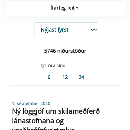
Ítarleg leit
RÖÐUN
5746 niðurstöður
FJÖLDI Á SÍÐU
6
12
24
1. september 2020
Ný löggjöf um skilameðferð
lánastofnana og