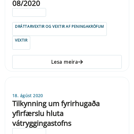
08/2020
ELDRI EN 5 ÁRA
DRÁTTARVEXTIR OG VEXTIR AF PENINGAKRÖFUM
VEXTIR
Lesa meira
18. ágúst 2020
Tilkynning um fyrirhugaða
yfirfærslu hluta
vátryggingastofns
ELDRI EN 5 ÁRA