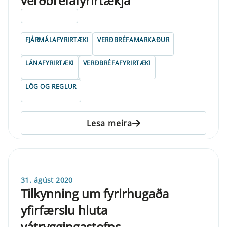
verðbréfafyrirtækja
ELDRI EN 5 ÁRA
FJÁRMÁLAFYRIRTÆKI
VERÐBRÉFAMARKAÐUR
LÁNAFYRIRTÆKI
VERÐBRÉFAFYRIRTÆKI
LÖG OG REGLUR
Lesa meira
31. ágúst 2020
Tilkynning um fyrirhugaða
yfirfærslu hluta
vátryggingastofns