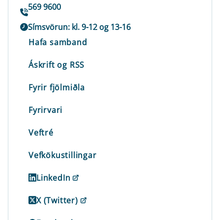
569 9600
Símsvörun: kl. 9-12 og 13-16
Hafa samband
Áskrift og RSS
Fyrir fjölmiðla
Fyrirvari
Veftré
Vefkökustillingar
LinkedIn
X (Twitter)