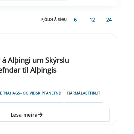
6
12
24
FJÖLDI Á SÍÐU
 á Alþingi um Skýrslu
efndar til Alþingis
EFNAHAGS- OG VIÐSKIPTANEFND
FJÁRMÁLAEFTIRLIT
Lesa meira