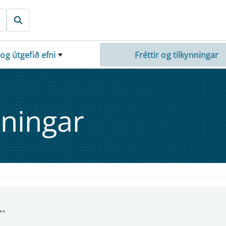
 og útgefið efni
Fréttir og tilkynningar
nn­ing­ar