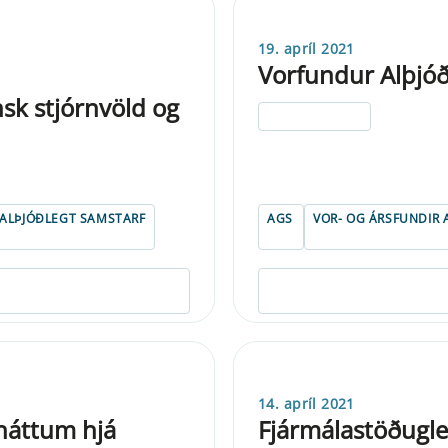
19. apríl 2021
Vorfundur Alþjóð
nsk stjórnvöld og
ELDRI EN 5 ÁRA
ALÞJÓÐLEGT SAMSTARF
AGS
VOR- OG ÁRSFUNDIR 
14. apríl 2021
háttum hjá
Fjármálastöðuglei