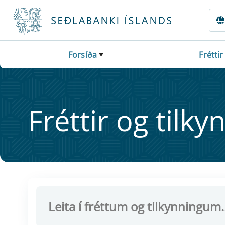
Fara beint í Meginmál
Forsíða
Fréttir
Frétt­ir og til­ky