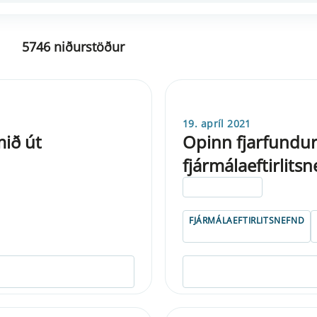
5746 niðurstöður
19. apríl 2021
mið út
Opinn fjarfundur
fjármálaeftirlitsn
ELDRI EN 5 ÁRA
FJÁRMÁLAEFTIRLITSNEFND