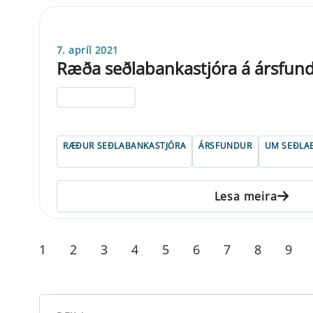
7. apríl 2021
Ræða seðlabankastjóra á ársfun
ELDRI EN 5 ÁRA
RÆÐUR SEÐLABANKASTJÓRA
ÁRSFUNDUR
UM SEÐLA
Lesa meira
1
2
3
4
5
6
7
8
9