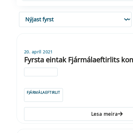
RÖÐUN
20. apríl 2021
Fyrsta eintak Fjármálaeftirlits ko
ELDRI EN 5 ÁRA
FJÁRMÁLAEFTIRLIT
Lesa meira