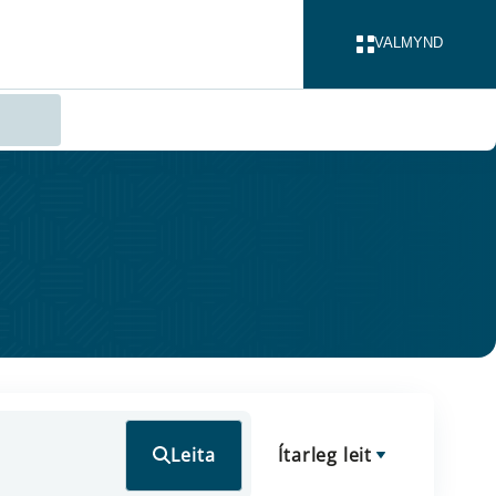
VALMYND
LOKA
Leita
Ítarleg leit