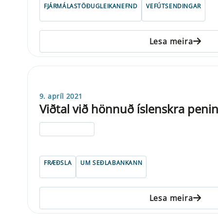
FJÁRMÁLASTÖÐUGLEIKANEFND
VEFÚTSENDINGAR
Lesa meira
9. apríl 2021
Viðtal við hönnuð íslenskra peni
ELDRI EN 5 ÁRA
FRÆÐSLA
UM SEÐLABANKANN
Lesa meira