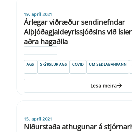
19. apríl 2021
Árlegar viðræður sendinefndar
Alþjóðagjaldeyrissjóðsins við ísle
aðra hagaðila
ELDRI EN 5 ÁRA
AGS
SKÝRSLUR AGS
COVID
UM SEÐLABANKANN
Lesa meira
15. apríl 2021
Niðurstaða athugunar á stjórnar