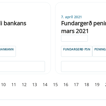
7. apríl 2021
di bankans
Fundargerð penin
mars 2021
ELDRI EN 5 ÁRA
BANKANN
FUNDARGERÐ PSN
PENIN
10
11
12
13
14
15
16
17
18
19