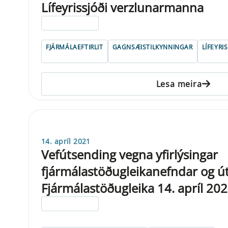
Lífeyrissjóði verzlunarmanna
ELDRI EN 5 ÁRA
FJÁRMÁLAEFTIRLIT
GAGNSÆISTILKYNNINGAR
LÍFEYR
Lesa meira
14. apríl 2021
Vefútsending vegna yfirlýsingar
fjármálastöðugleikanefndar og ú
Fjármálastöðugleika 14. apríl 20
ELDRI EN 5 ÁRA