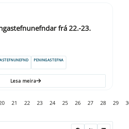
gastefnunefndar frá 22.-23.
GASTEFNUNEFND
PENINGASTEFNA
Lesa meira
20
21
22
23
24
25
26
27
28
29
3