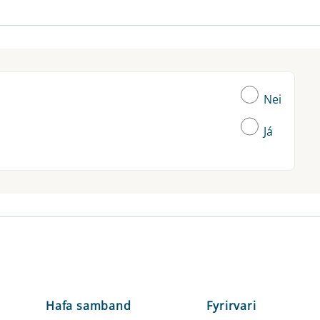
Nei
Já
Hafa samband
Fyrirvari