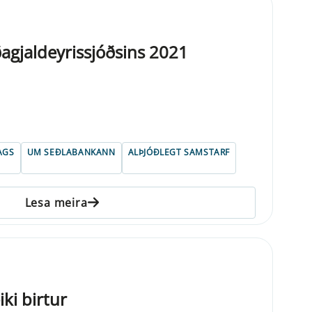
agjaldeyrissjóðsins 2021
AGS
UM SEÐLABANKANN
ALÞJÓÐLEGT SAMSTARF
Lesa meira
ki birtur