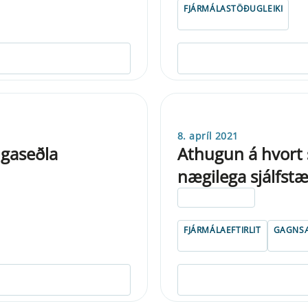
FJÁRMÁLASTÖÐUGLEIKI
8. apríl 2021
ngaseðla
Athugun á hvort s
nægilega sjálfst
ELDRI EN 5 ÁRA
FJÁRMÁLAEFTIRLIT
GAGNSÆ