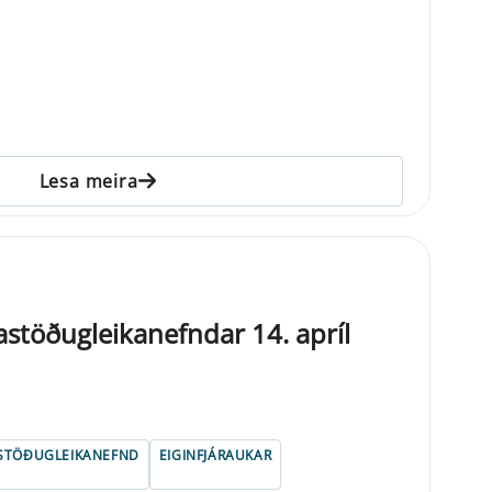
Lesa meira
lastöðugleikanefndar 14. apríl
STÖÐUGLEIKANEFND
EIGINFJÁRAUKAR