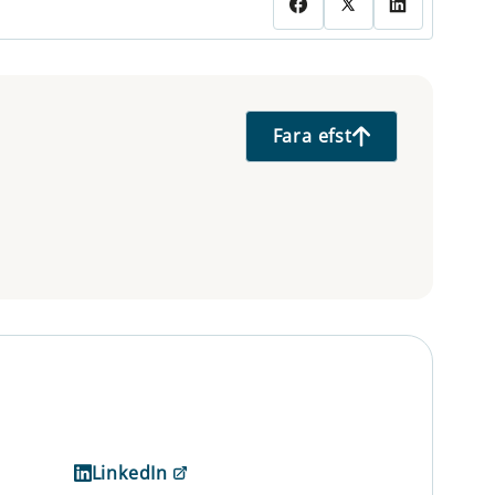
Fara efst
LinkedIn