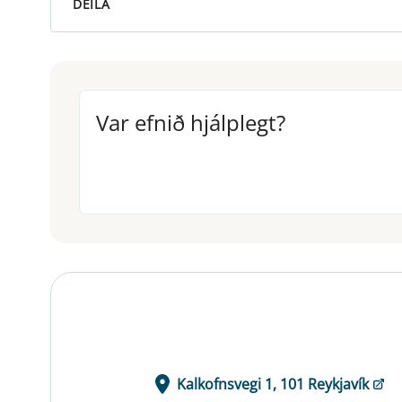
DEILA
Var efnið hjálplegt?
Var efnið hjálplegt?
Kalkofnsvegi 1, 101 Reykjavík