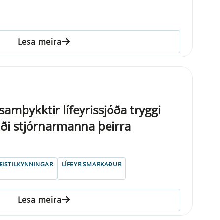
Lesa meira
amþykktir lífeyrissjóða tryggi
æði stjórnarmanna þeirra
ISTILKYNNINGAR
LÍFEYRISMARKAÐUR
Lesa meira