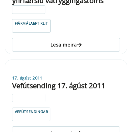
yfirfærslu vátryggingastofns
ELDRI EN 5 ÁRA
FJÁRMÁLAEFTIRLIT
Lesa meira
17. ágúst 2011
Vefútsending 17. ágúst 2011
ELDRI EN 5 ÁRA
VEFÚTSENDINGAR