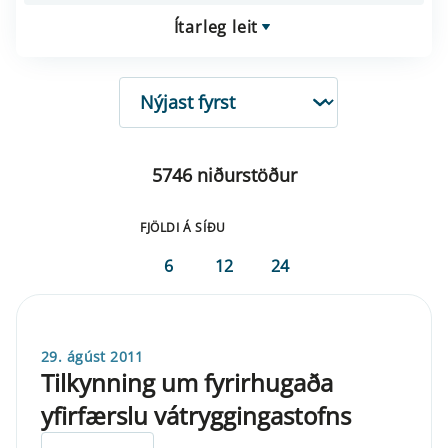
Ítarleg leit
RÖÐUN
5746 niðurstöður
FJÖLDI Á SÍÐU
6
12
24
29. ágúst 2011
Tilkynning um fyrirhugaða
yfirfærslu vátryggingastofns
ELDRI EN 5 ÁRA