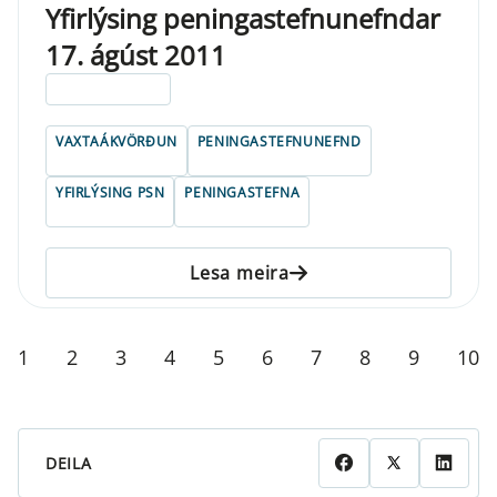
Yfirlýsing peningastefnunefndar
17. ágúst 2011
ELDRI EN 5 ÁRA
VAXTAÁKVÖRÐUN
PENINGASTEFNUNEFND
YFIRLÝSING PSN
PENINGASTEFNA
Lesa meira
1
2
3
4
5
6
7
8
9
10
DEILA