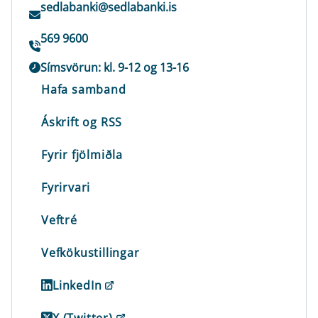
sedlabanki@sedlabanki.is
569 9600
Símsvörun: kl. 9-12 og 13-16
Hafa samband
Áskrift og RSS
Fyrir fjölmiðla
Fyrirvari
Veftré
Vefkökustillingar
LinkedIn
X (Twitter)