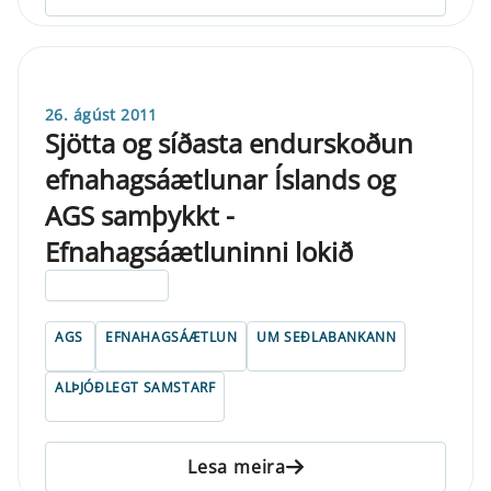
26. ágúst 2011
Sjötta og síðasta endurskoðun
efnahagsáætlunar Íslands og
AGS samþykkt -
Efnahagsáætluninni lokið
ELDRI EN 5 ÁRA
AGS
EFNAHAGSÁÆTLUN
UM SEÐLABANKANN
ALÞJÓÐLEGT SAMSTARF
Lesa meira