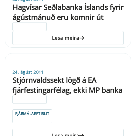
Hagvísar Seðlabanka Íslands fyrir
ágústmánuð eru komnir út
ELDRI EN 5 ÁRA
Lesa meira
24. ágúst 2011
Stjórnvaldssekt lögð á EA
fjárfestingarfélag, ekki MP banka
ELDRI EN 5 ÁRA
FJÁRMÁLAEFTIRLIT
Lesa meira