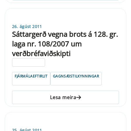
26. ágúst 2011
Sáttargerð vegna brots á 128. gr.
laga nr. 108/2007 um
verðbréfaviðskipti
ELDRI EN 5 ÁRA
FJÁRMÁLAEFTIRLIT
GAGNSÆISTILKYNNINGAR
Lesa meira
25. ágúst 2011