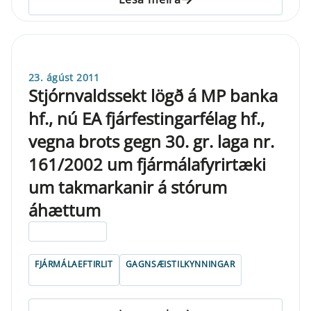
23. ágúst 2011
Stjórnvaldssekt lögð á MP banka
hf., nú EA fjárfestingarfélag hf.,
vegna brots gegn 30. gr. laga nr.
161/2002 um fjármálafyrirtæki
um takmarkanir á stórum
áhættum
ELDRI EN 5 ÁRA
FJÁRMÁLAEFTIRLIT
GAGNSÆISTILKYNNINGAR