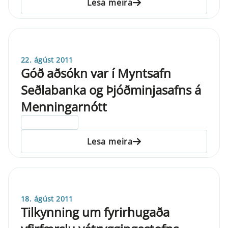
Lesa meira
22. ágúst 2011
Góð aðsókn var í Myntsafn
Seðlabanka og Þjóðminjasafns á
Menningarnótt
ELDRI EN 5 ÁRA
Lesa meira
18. ágúst 2011
Tilkynning um fyrirhugaða