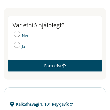
Var efnið hjálplegt?
Var efnið hjálplegt?
Nei
Já
Fara efst
Kalkofnsvegi 1, 101 Reykjavík