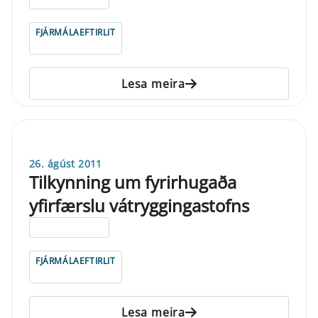
FJÁRMÁLAEFTIRLIT
Lesa meira
26. ágúst 2011
Tilkynning um fyrirhugaða
yfirfærslu vátryggingastofns
ELDRI EN 5 ÁRA
FJÁRMÁLAEFTIRLIT
Lesa meira