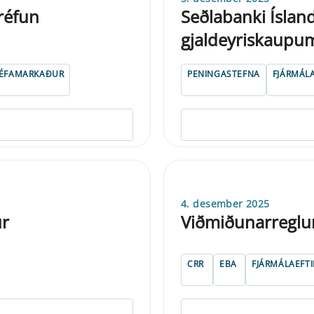
réfun
Seðlabanki Ísla
gjaldeyriskaupu
ÉFAMARKAÐUR
PENINGASTEFNA
FJÁRMÁL
4. desember 2025
ur
Viðmiðunarregl
CRR
EBA
FJÁRMÁLAEFTI