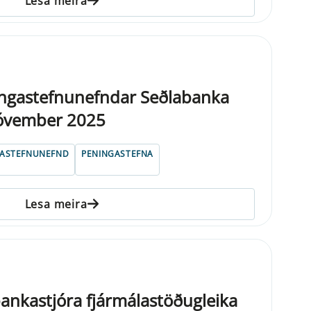
Lesa meira
ngastefnunefndar Seðlabanka
nóvember 2025
GASTEFNUNEFND
PENINGASTEFNA
Lesa meira
bankastjóra fjármálastöðugleika