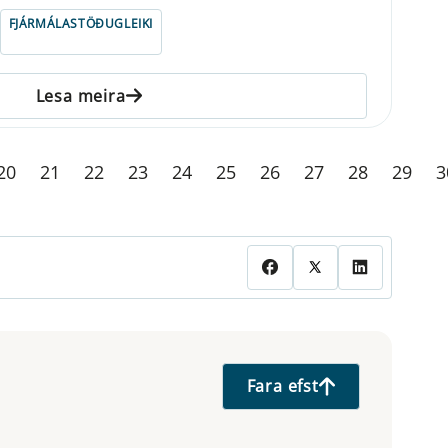
FJÁRMÁLASTÖÐUGLEIKI
Lesa meira
20
21
22
23
24
25
26
27
28
29
3
Fara efst