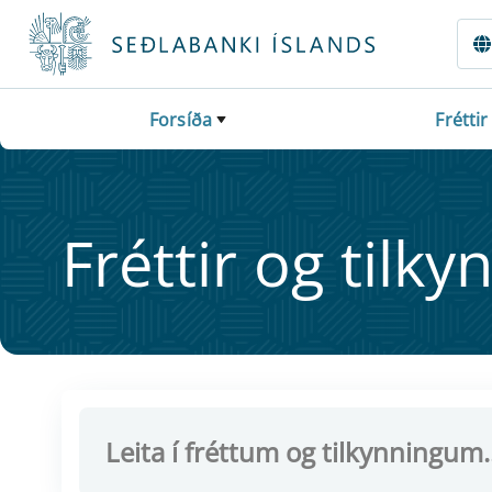
Fara beint í Meginmál
Forsíða
Fréttir
Frétt­ir og til­ky