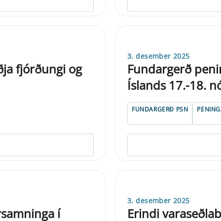
3. desember 2025
ðja fjórðungi og
Fundargerð peni
Íslands 17.-18. 
FUNDARGERÐ PSN
PENIN
3. desember 2025
rsamninga í
Erindi varaseðla