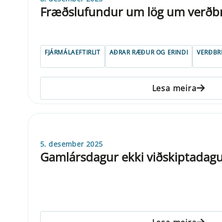
Fræðslufundur um lög um verðb
FJÁRMÁLAEFTIRLIT
AÐRAR RÆÐUR OG ERINDI
VERÐBR
Lesa meira
5. desember 2025
Gamlársdagur ekki viðskiptadag