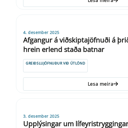
Lesa meira
4. desember 2025
Afgangur á viðskiptajöfnuði á þri
hrein erlend staða batnar
GREIÐSLUJÖFNUÐUR VIÐ ÚTLÖND
Lesa meira
3. desember 2025
Upplýsingar um lífeyristrygginga