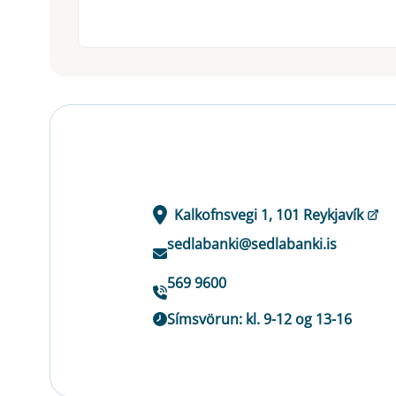
Kalkofnsvegi 1, 101 Reykjavík
sedlabanki@sedlabanki.is
569 9600
Símsvörun: kl. 9-12 og 13-16