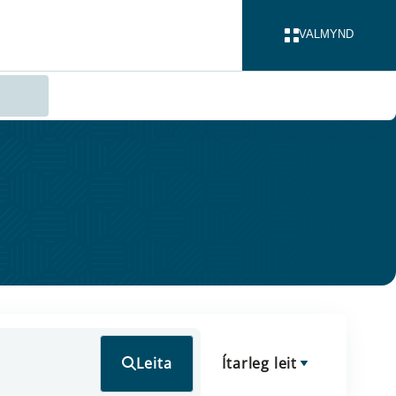
VALMYND
LOKA
Leita
Ítarleg leit