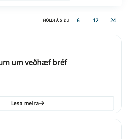
6
12
24
FJÖLDI Á SÍÐU
gl­um um veðhæf bréf
Lesa meira