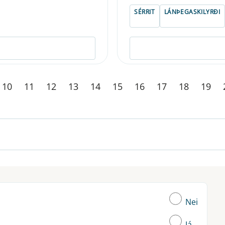
SÉRRIT
LÁNÞEGASKILYRÐI
10
11
12
13
14
15
16
17
18
19
Nei
Já