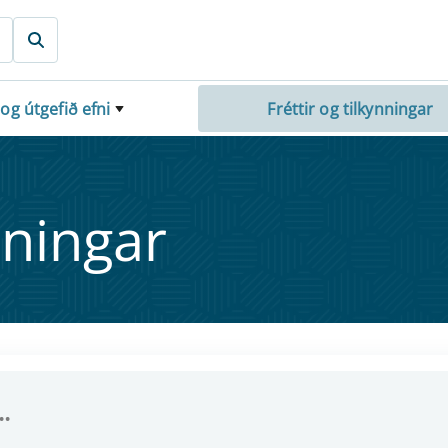
 og útgefið efni
Fréttir og tilkynningar
nn­ing­ar