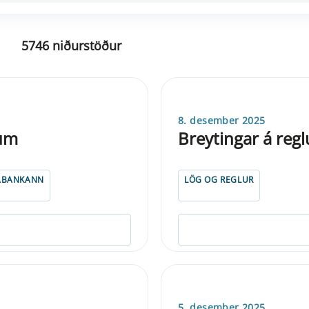
5746 niðurstöður
8. desember 2025
num
Breyt­ing­ar á re
ABANKANN
LÖG OG REGLUR
5. desember 2025