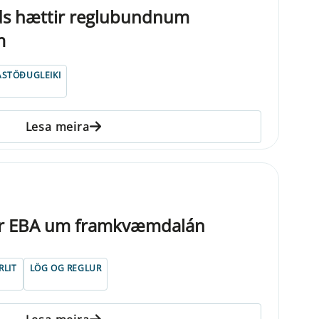
nds hættir reglubundnum
m
ASTÖÐUGLEIKI
Lesa meira
ur EBA um framkvæmdalán
RLIT
LÖG OG REGLUR