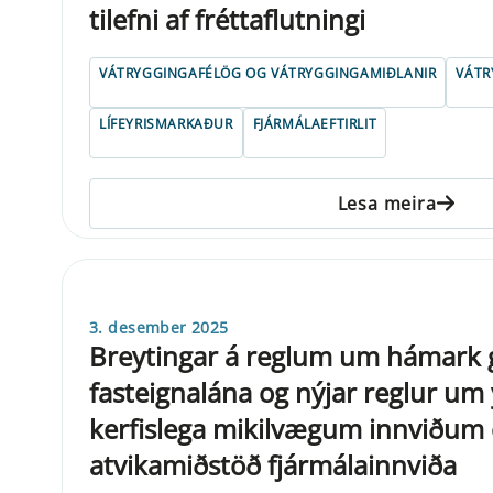
tilefni af fréttaflutningi
VÁTRYGGINGAFÉLÖG OG VÁTRYGGINGAMIÐLANIR
VÁTR
LÍFEYRISMARKAÐUR
FJÁRMÁLAEFTIRLIT
Lesa meira
3. desember 2025
Breytingar á reglum um hámark 
fasteignalána og nýjar reglur um
kerfislega mikilvægum innviðum
atvikamiðstöð fjármálainnviða