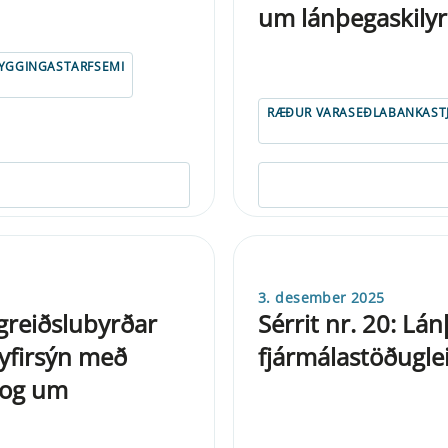
um lánþegaskilyr
YGGINGASTARFSEMI
RÆÐUR VARASEÐLABANKAST
3. desember 2025
greiðslubyrðar
Sérrit nr. 20: Lá
 yfirsýn með
fjármálastöðuglei
 og um