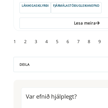
LÁNÞEGASKILYRÐI
FJÁRMÁLASTÖÐUGLEIKANEFND
Lesa meira
1
2
3
4
5
6
7
8
9
DEILA
Var efnið hjálplegt?
Var efnið hjálplegt?