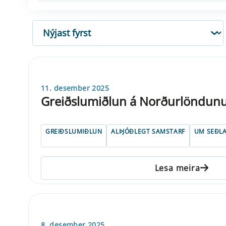
RÖÐUN
11. desember 2025
Greiðslumiðlun á Norðurlöndu
GREIÐSLUMIÐLUN
ALÞJÓÐLEGT SAMSTARF
UM SEÐL
Lesa meira
8. desember 2025