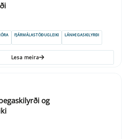
ði
JÓRA
FJÁRMÁLASTÖÐUGLEIKI
LÁNÞEGASKILYRÐI
Lesa meira
nþegaskilyrði og
ki