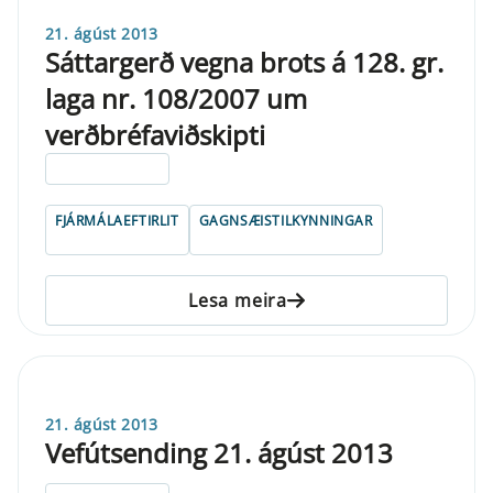
21. ágúst 2013
Sáttargerð vegna brots á 128. gr.
laga nr. 108/2007 um
verðbréfaviðskipti
ELDRI EN 5 ÁRA
FJÁRMÁLAEFTIRLIT
GAGNSÆISTILKYNNINGAR
Lesa meira
21. ágúst 2013
Vefútsending 21. ágúst 2013