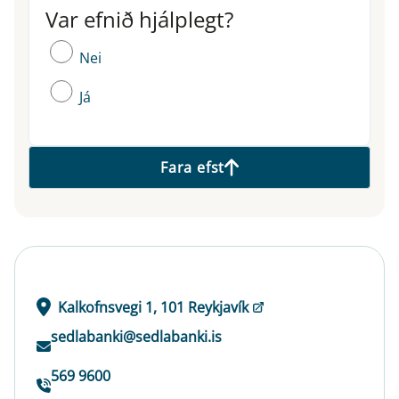
Var efnið hjálplegt?
Var efnið hjálplegt?
Nei
Já
Fara efst
Kalkofnsvegi 1, 101 Reykjavík
sedlabanki@sedlabanki.is
569 9600