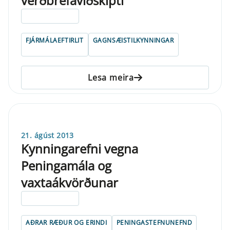
verðbréfaviðskipti
ELDRI EN 5 ÁRA
FJÁRMÁLAEFTIRLIT
GAGNSÆISTILKYNNINGAR
Lesa meira
21. ágúst 2013
Kynningarefni vegna
Peningamála og
vaxtaákvörðunar
ELDRI EN 5 ÁRA
AÐRAR RÆÐUR OG ERINDI
PENINGASTEFNUNEFND