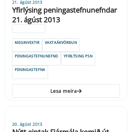
21. ágúst 2013
Yfirlýsing peningastefnunefndar
21. ágúst 2013
ELDRI EN 5 ÁRA
MEGINVEXTIR
VAXTAÁKVÖRÐUN
PENINGASTEFNUNEFND
YFIRLÝSING PSN
PENINGASTEFNA
Lesa meira
20. ágúst 2013
Nýtt eintak Fjármála komið út