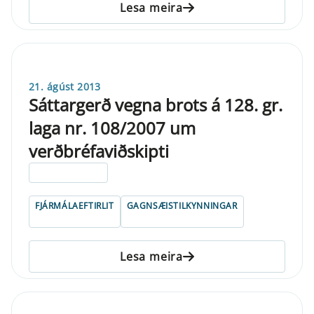
Lesa meira
21. ágúst 2013
Sáttargerð vegna brots á 128. gr.
laga nr. 108/2007 um
verðbréfaviðskipti
ELDRI EN 5 ÁRA
FJÁRMÁLAEFTIRLIT
GAGNSÆISTILKYNNINGAR
Lesa meira