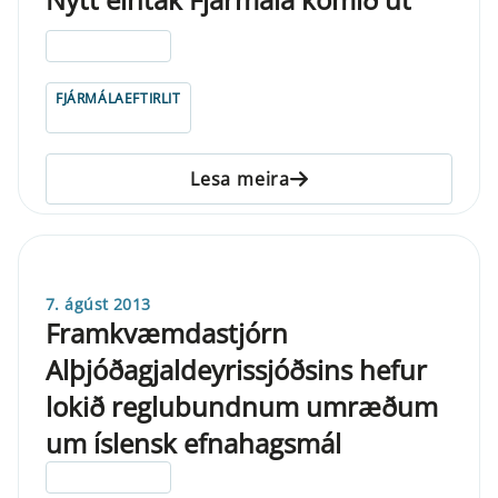
ELDRI EN 5 ÁRA
FJÁRMÁLAEFTIRLIT
Lesa meira
7. ágúst 2013
Framkvæmdastjórn
Alþjóðagjaldeyrissjóðsins hefur
lokið reglubundnum umræðum
um íslensk efnahagsmál
ELDRI EN 5 ÁRA