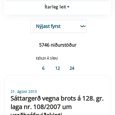
Ítarleg leit
RÖÐUN
5746 niðurstöður
FJÖLDI Á SÍÐU
6
12
24
21. ágúst 2013
Sáttargerð vegna brots á 128. gr.
laga nr. 108/2007 um