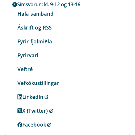
Símsvörun: kl. 9-12 og 13-16
Hafa samband
Áskrift og RSS
Fyrir fjölmiðla
Fyrirvari
Veftré
Vefkökustillingar
LinkedIn
X (Twitter)
Facebook