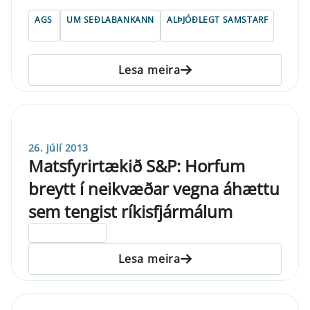
AGS
UM SEÐLABANKANN
ALÞJÓÐLEGT SAMSTARF
Lesa meira
26. júlí 2013
Matsfyrirtækið S&P: Horfum
breytt í neikvæðar vegna áhættu
sem tengist ríkisfjármálum
ELDRI EN 5 ÁRA
Lesa meira