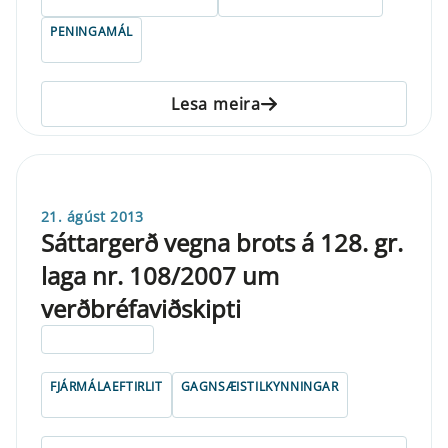
PENINGAMÁL
Lesa meira
21. ágúst 2013
Sáttargerð vegna brots á 128. gr.
laga nr. 108/2007 um
verðbréfaviðskipti
ELDRI EN 5 ÁRA
FJÁRMÁLAEFTIRLIT
GAGNSÆISTILKYNNINGAR