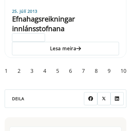
25. júlí 2013
Efnahagsreikningar
innlánsstofnana
ELDRI EN 5 ÁRA
Lesa meira
1
2
3
4
5
6
7
8
9
10
DEILA