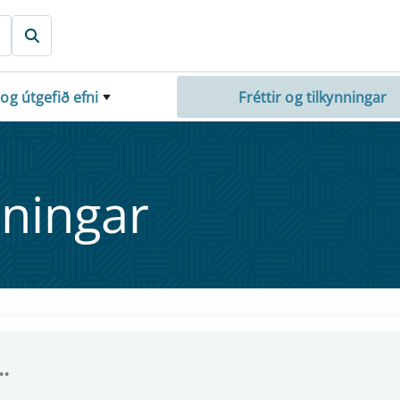
 og útgefið efni
Fréttir og tilkynningar
nn­ing­ar