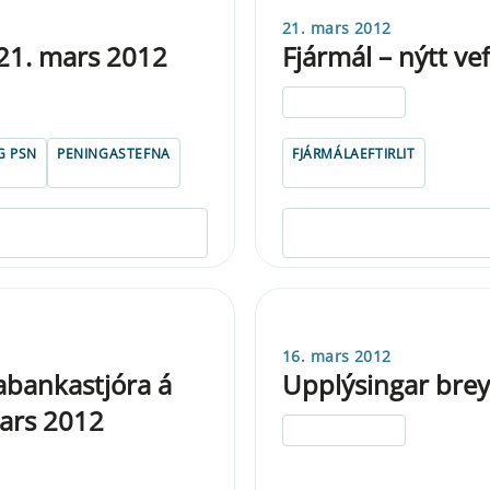
21. mars 2012
 21. mars 2012
Fjármál – nýtt vef
ELDRI EN 5 ÁRA
G PSN
PENINGASTEFNA
FJÁRMÁLAEFTIRLIT
16. mars 2012
bankastjóra á
Upplýsingar breyt
mars 2012
ELDRI EN 5 ÁRA