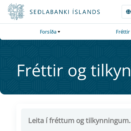
Fara beint í Meginmál
Forsíða
Fréttir
Frétt­ir og til­ky