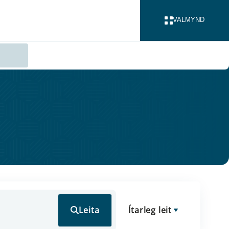
VALMYND
LOKA
Leita
Ítarleg leit