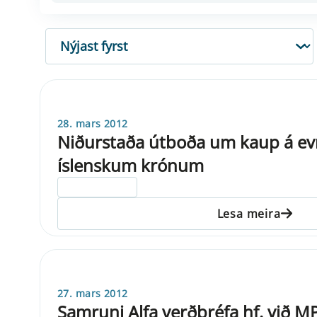
RÖÐUN
28. mars 2012
Niðurstaða útboða um kaup á e
íslenskum krónum
ELDRI EN 5 ÁRA
Lesa meira
27. mars 2012
Samruni Alfa verðbréfa hf. við M