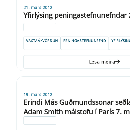
21. mars 2012
Yfirlýsing peningastefnunefndar
ELDRI EN 5 ÁRA
VAXTAÁKVÖRÐUN
PENINGASTEFNUNEFND
YFIRLÝSIN
Lesa meira
19. mars 2012
Erindi Más Guðmundssonar seðla
Adam Smith málstofu í París 7. 
ELDRI EN 5 ÁRA