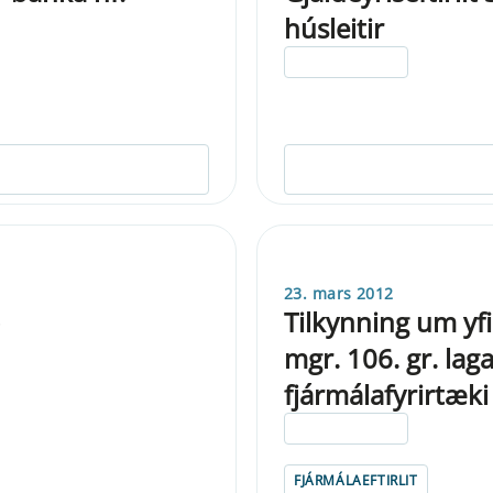
húsleitir
ELDRI EN 5 ÁRA
23. mars 2012
Tilkynning um yfi
mgr. 106. gr. la
fjármálafyrirtæki
ELDRI EN 5 ÁRA
FJÁRMÁLAEFTIRLIT