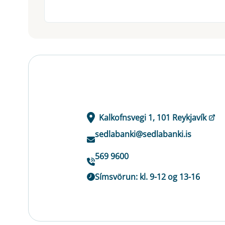
Kalkofnsvegi 1, 101 Reykjavík
sedlabanki@sedlabanki.is
569 9600
Símsvörun: kl. 9-12 og 13-16