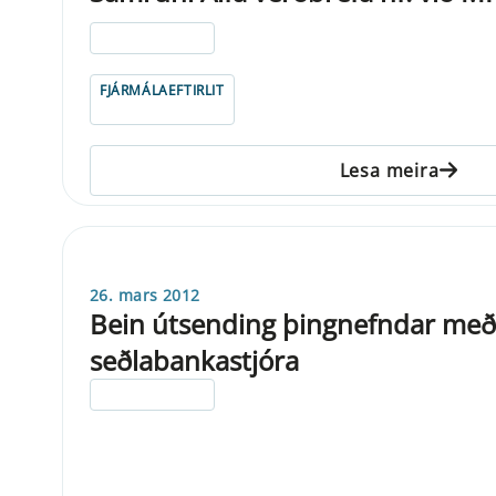
ELDRI EN 5 ÁRA
FJÁRMÁLAEFTIRLIT
Lesa meira
26. mars 2012
Bein útsending þingnefndar með
seðlabankastjóra
ELDRI EN 5 ÁRA