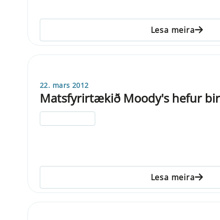
Lesa meira
22. mars 2012
Matsfyrirtækið Moody's hefur birt
ELDRI EN 5 ÁRA
Lesa meira