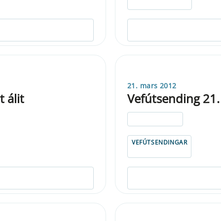
21. mars 2012
 álit
Vefútsending 21
ELDRI EN 5 ÁRA
VEFÚTSENDINGAR