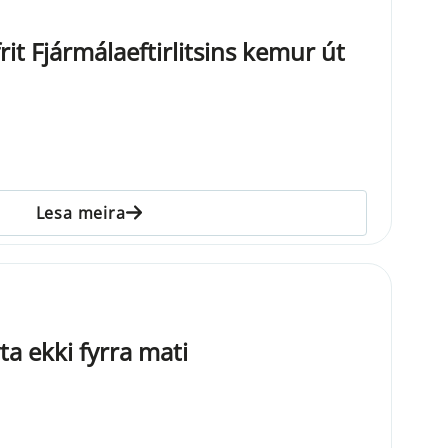
rit Fjármálaeftirlitsins kemur út
Lesa meira
a ekki fyrra mati