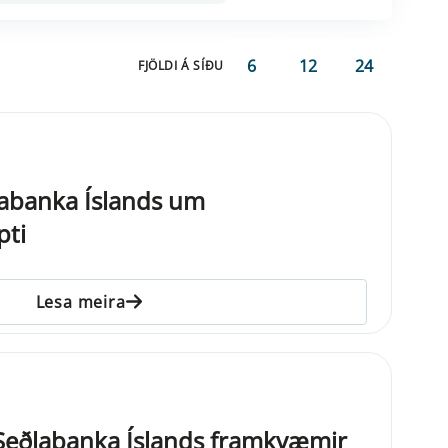
6
12
24
FJÖLDI Á SÍÐU
labanka Íslands um
pti
Lesa meira
it Seðlabanka Íslands framkvæmir