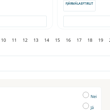
FJÁRMÁLAEFTIRLIT
10
11
12
13
14
15
16
17
18
19
Nei
Já