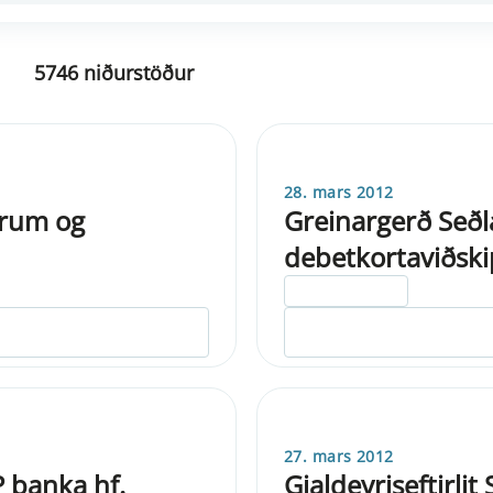
5746 niðurstöður
28. mars 2012
vrum og
Greinargerð Seð
debetkortaviðski
ELDRI EN 5 ÁRA
27. mars 2012
P banka hf.
Gjaldeyriseftirl