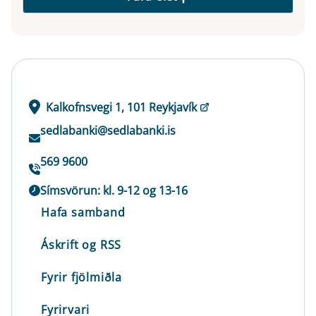
Kalkofnsvegi 1, 101 Reykjavík
sedlabanki@sedlabanki.is
569 9600
Símsvörun: kl. 9-12 og 13-16
Hafa samband
Áskrift og RSS
Fyrir fjölmiðla
Fyrirvari