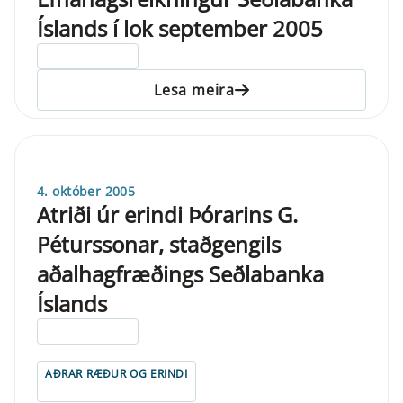
Íslands í lok september 2005
ELDRI EN 5 ÁRA
Lesa meira
4. október 2005
Atriði úr erindi Þórarins G.
Péturssonar, staðgengils
aðalhagfræðings Seðlabanka
Íslands
ELDRI EN 5 ÁRA
AÐRAR RÆÐUR OG ERINDI