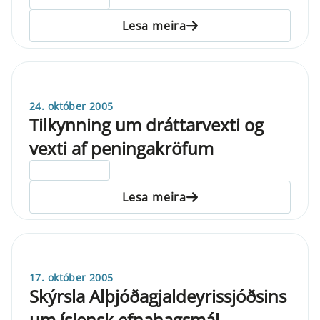
Lesa meira
24. október 2005
Tilkynning um dráttarvexti og
vexti af peningakröfum
ELDRI EN 5 ÁRA
Lesa meira
17. október 2005
Skýrsla Alþjóðagjaldeyrissjóðsins
um íslensk efnahagsmál