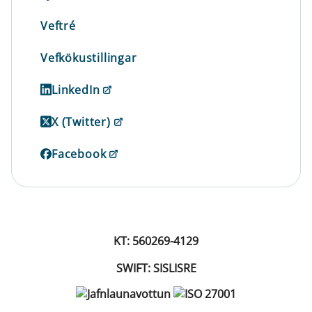
Veftré
Vefkökustillingar
LinkedIn
X (Twitter)
Facebook
KT: 560269-4129
SWIFT: SISLISRE