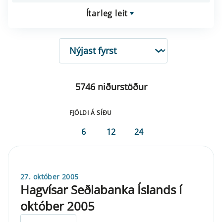
Ítarleg leit
RÖÐUN
5746 niðurstöður
FJÖLDI Á SÍÐU
6
12
24
27. október 2005
Hagvísar Seðlabanka Íslands í
október 2005
ELDRI EN 5 ÁRA