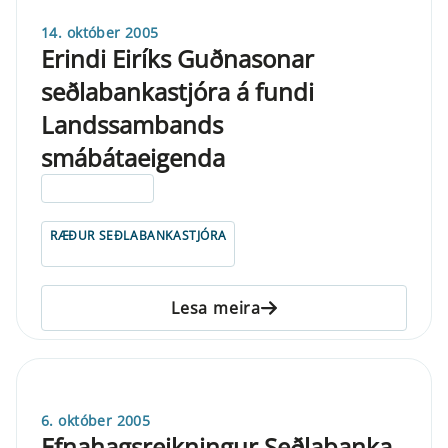
14. október 2005
Erindi Eiríks Guðnasonar
seðlabankastjóra á fundi
Landssambands
smábátaeigenda
ELDRI EN 5 ÁRA
RÆÐUR SEÐLABANKASTJÓRA
Lesa meira
6. október 2005
Efnahagsreikningur Seðlabanka