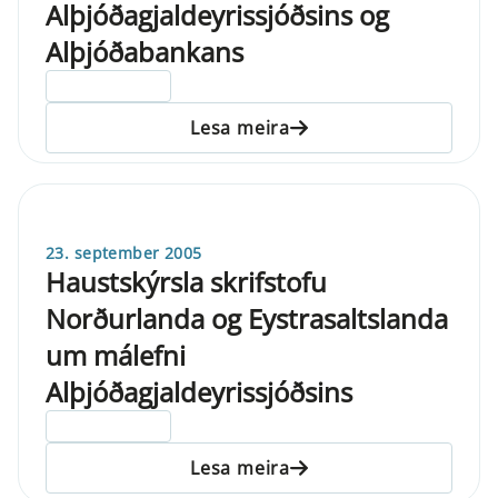
Alþjóðagjaldeyrissjóðsins og
Alþjóðabankans
ELDRI EN 5 ÁRA
Lesa meira
23. september 2005
Haustskýrsla skrifstofu
Norðurlanda og Eystrasaltslanda
um málefni
Alþjóðagjaldeyrissjóðsins
ELDRI EN 5 ÁRA
Lesa meira