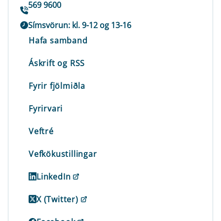
569 9600
Símsvörun: kl. 9-12 og 13-16
Hafa samband
Áskrift og RSS
Fyrir fjölmiðla
Fyrirvari
Veftré
Vefkökustillingar
LinkedIn
X (Twitter)