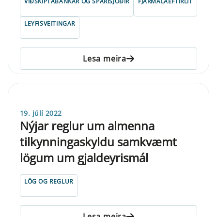
VIÐSKIPTABANKAR OG SPARISJÓÐIR
FJÁRMÁLAEFTIRLIT
LEYFISVEITINGAR
Lesa meira
19. júlí 2022
Nýjar reglur um almenna
tilkynningaskyldu samkvæmt
lögum um gjaldeyrismál
LÖG OG REGLUR
Lesa meira