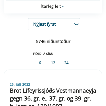
Ítarleg leit
RÖÐUN
5746 niðurstöður
FJÖLDI Á SÍÐU
6
12
24
26. júlí 2022
Brot Lífeyrissjóðs Vestmannaeyja
gegn 36. gr. e., 37. gr. og 39. gr.