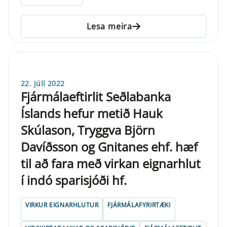
Lesa meira
22. júlí 2022
Fjármálaeftirlit Seðlabanka
Íslands hefur metið Hauk
Skúlason, Tryggva Björn
Davíðsson og Gnitanes ehf. hæf
til að fara með virkan eignarhlut
í indó sparisjóði hf.
VIRKUR EIGNARHLUTUR
FJÁRMÁLAFYRIRTÆKI