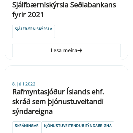
Sjálfbærniskýrsla Seðlabankans
fyrir 2021
SJÁLFBÆRNISKÝRSLA
Lesa meira
8. júlí 2022
Rafmyntasjóður Íslands ehf.
skráð sem þjónustuveitandi
sýndareigna
SKRÁNINGAR
ÞJÓNUSTUVEITENDUR SÝNDAREIGNA