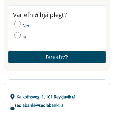
Var efnið hjálplegt?
Var efnið hjálplegt?
Nei
Já
Fara efst
Kalkofnsvegi 1, 101 Reykjavík
sedlabanki@sedlabanki.is