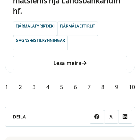
matsferlis hjá Landsbankanum
hf.
FJÁRMÁLAFYRIRTÆKI
FJÁRMÁLAEFTIRLIT
GAGNSÆISTILKYNNINGAR
Lesa meira
1
2
3
4
5
6
7
8
9
10
DEILA