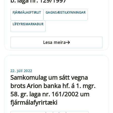
b. laga nr. 129/1997
FJÁRMÁLAEFTIRLIT
GAGNSÆISTILKYNNINGAR
LÍFEYRISMARKAÐUR
Lesa meira
22. júlí 2022
Samkomulag um sátt vegna
brots Arion banka hf. á 1. mgr.
58. gr. laga nr. 161/2002 um
fjármálafyrirtæki