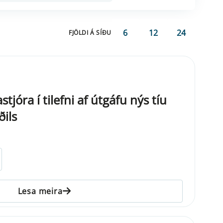
6
12
24
FJÖLDI Á SÍÐU
jóra í tilefni af útgáfu nýs tíu
ils
Lesa meira