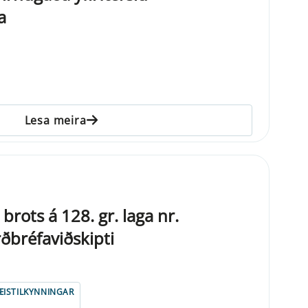
a
Lesa meira
brots á 128. gr. laga nr.
bréfaviðskipti
ISTILKYNNINGAR