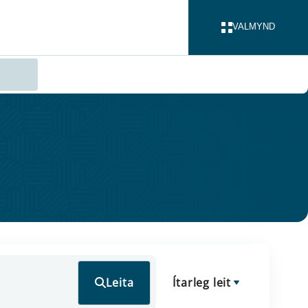
VALMYND
LOKA
Leita
Ítarleg leit