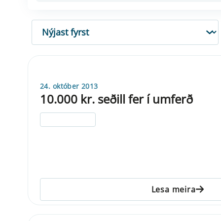
RÖÐUN
24. október 2013
10.000 kr. seðill fer í umferð
ELDRI EN 5 ÁRA
Lesa meira