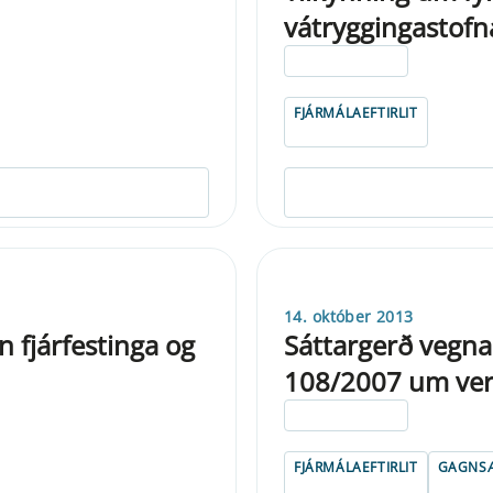
vátryggingastofn
ELDRI EN 5 ÁRA
FJÁRMÁLAEFTIRLIT
14. október 2013
 fjárfestinga og
Sáttargerð vegna 
108/2007 um verð
ELDRI EN 5 ÁRA
FJÁRMÁLAEFTIRLIT
GAGNSÆ