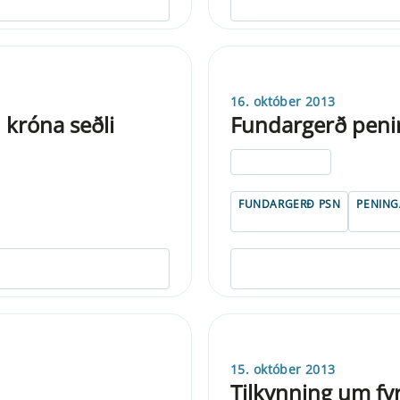
16. október 2013
 króna seðli
Fundargerð peni
ELDRI EN 5 ÁRA
FUNDARGERÐ PSN
PENIN
15. október 2013
Tilkynning um fy