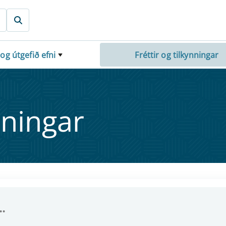
 og útgefið efni
Fréttir og tilkynningar
nn­ing­ar