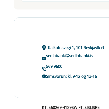
Kalkofnsvegi 1, 101 Reykjavík
sedlabanki@sedlabanki.is
569 9600
Símsvörun: kl. 9-12 og 13-16
KT: 560269-4129
SWIFT: SISLISRE