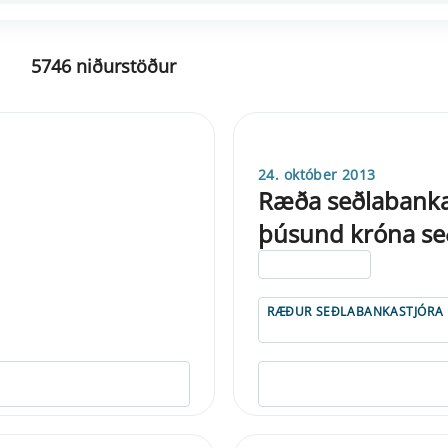
5746 niðurstöður
24. október 2013
Ræða seðlabankast
þúsund króna seð
ELDRI EN 5 ÁRA
RÆÐUR SEÐLABANKASTJÓRA