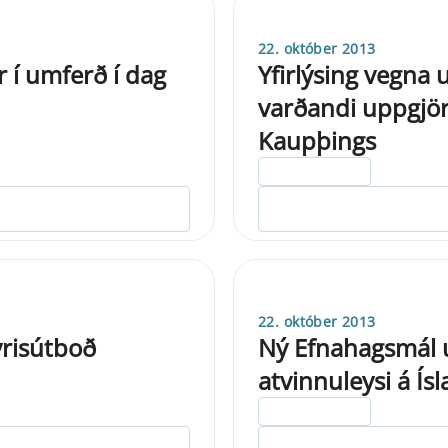
22. október 2013
r í umferð í dag
Yfirlýsing vegna
varðandi uppgjör 
Kaupþings
ELDRI EN 5 ÁRA
22. október 2013
yrisútboð
Ný Efnahagsmál u
atvinnuleysi á Ísl
ELDRI EN 5 ÁRA