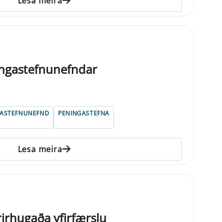
Lesa meira
ngastefnunefndar
GASTEFNUNEFND
PENINGASTEFNA
Lesa meira
rirhugaða yfirfærslu