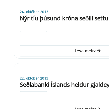
24. október 2013
Nýr tíu þúsund króna seðill settu
ELDRI EN 5 ÁRA
Lesa meira
22. október 2013
Seðlabanki Íslands heldur gjalde
ELDRI EN 5 ÁRA