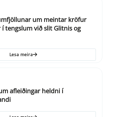
 umfjöllunar um meintar kröfur
í tengslum við slit Glitnis og
Lesa meira
m afleiðingar heldni í
andi