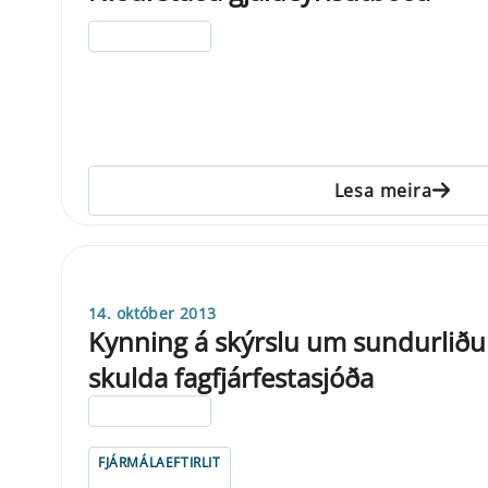
ELDRI EN 5 ÁRA
Lesa meira
14. október 2013
Kynning á skýrslu um sundurliðun
skulda fagfjárfestasjóða
ELDRI EN 5 ÁRA
FJÁRMÁLAEFTIRLIT