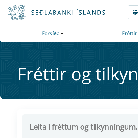
Fara beint í Meginmál
Forsíða
Fréttir
Frétt­ir og til­ky