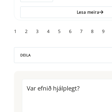
Lesa meira
1
2
3
4
5
6
7
8
9
DEILA
Var efnið hjálplegt?
Var efnið hjálplegt?