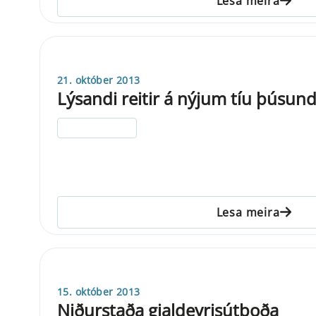
Lesa meira
21. október 2013
Lýsandi reitir á nýjum tíu þúsund
ELDRI EN 5 ÁRA
Lesa meira
15. október 2013
Niðurstaða gjaldeyrisútboða