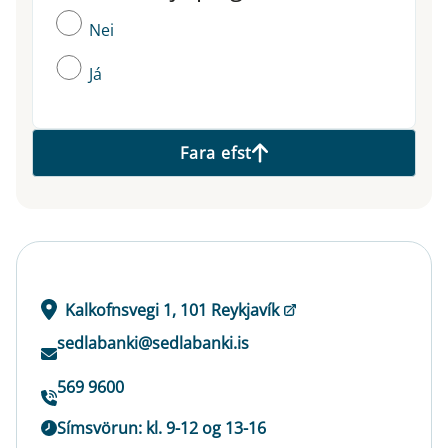
Nei
Já
Fara efst
Kalkofnsvegi 1, 101 Reykjavík
sedlabanki@sedlabanki.is
569 9600
Símsvörun: kl. 9-12 og 13-16