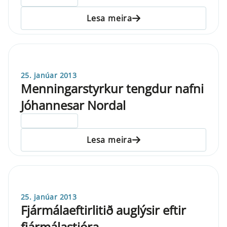
Lesa meira
25. janúar 2013
Menningarstyrkur tengdur nafni
Jóhannesar Nordal
ELDRI EN 5 ÁRA
Lesa meira
25. janúar 2013
Fjármálaeftirlitið auglýsir eftir
fjármálastjóra