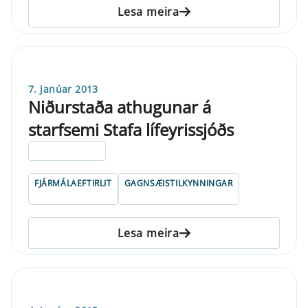
Lesa meira
7. janúar 2013
Niðurstaða athugunar á
starfsemi Stafa lífeyrissjóðs
ELDRI EN 5 ÁRA
FJÁRMÁLAEFTIRLIT
GAGNSÆISTILKYNNINGAR
Lesa meira