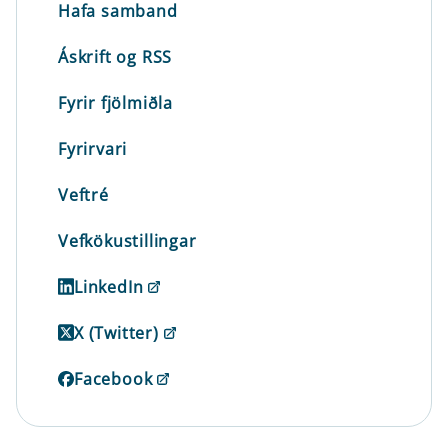
Hafa samband
Áskrift og RSS
Fyrir fjölmiðla
Fyrirvari
Veftré
Vefkökustillingar
LinkedIn
X (Twitter)
Facebook