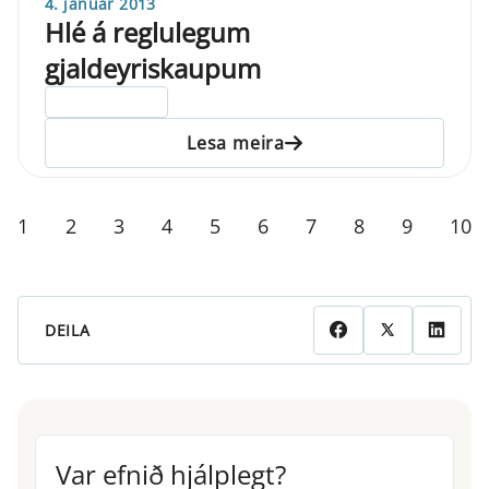
4. janúar 2013
Hlé á reglulegum
gjaldeyriskaupum
ELDRI EN 5 ÁRA
Lesa meira
1
2
3
4
5
6
7
8
9
10
DEILA
Var efnið hjálplegt?
Var efnið hjálplegt?