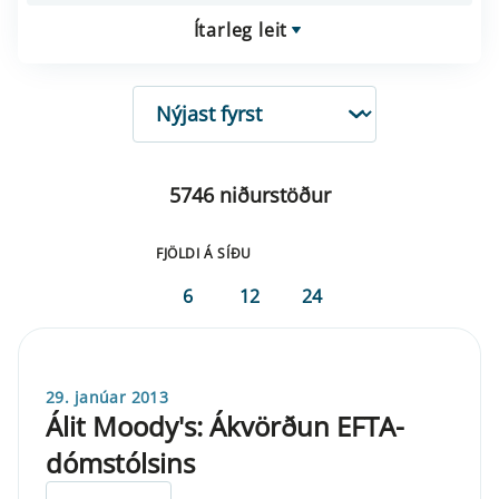
Ítarleg leit
RÖÐUN
5746 niðurstöður
FJÖLDI Á SÍÐU
6
12
24
29. janúar 2013
Álit Moody's: Ákvörðun EFTA-
dómstólsins
ELDRI EN 5 ÁRA