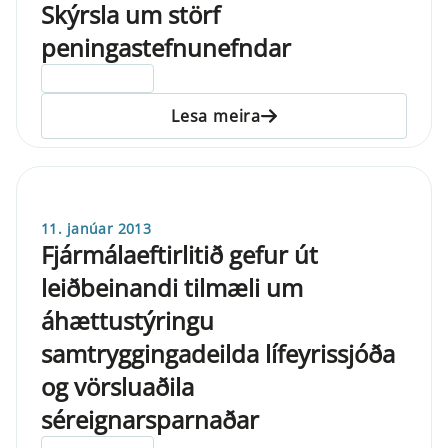
Skýrsla um störf
peningastefnunefndar
ELDRI EN 5 ÁRA
Lesa meira
11. janúar 2013
Fjármálaeftirlitið gefur út
leiðbeinandi tilmæli um
áhættustýringu
samtryggingadeilda lífeyrissjóða
og vörsluaðila
séreignarsparnaðar