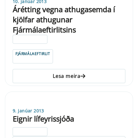
10. janúar 2013
Árétting vegna athugasemda í
kjölfar athugunar
Fjármálaeftirlitsins
ELDRI EN 5 ÁRA
FJÁRMÁLAEFTIRLIT
Lesa meira
9. janúar 2013
Eignir lífeyrissjóða
ELDRI EN 5 ÁRA