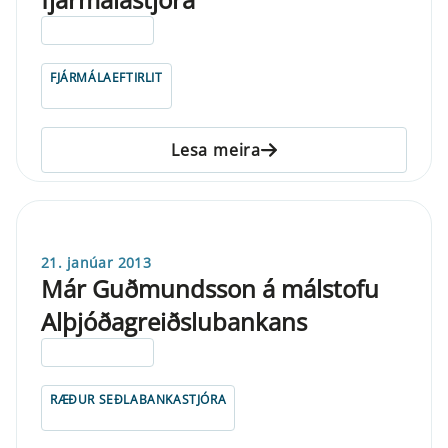
ELDRI EN 5 ÁRA
FJÁRMÁLAEFTIRLIT
Lesa meira
21. janúar 2013
Már Guðmundsson á málstofu
Alþjóðagreiðslubankans
ELDRI EN 5 ÁRA
RÆÐUR SEÐLABANKASTJÓRA