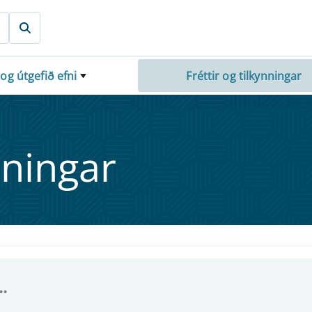
 og útgefið efni
Fréttir og tilkynningar
nn­ing­ar