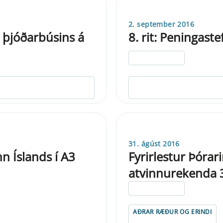
2. september 2016
 þjóðarbúsins á
8. rit: Peningaste
ELDRI EN 5 ÁRA
31. ágúst 2016
 Íslands í A3
Fyrirlestur Þórar
atvinnurekenda 
ELDRI EN 5 ÁRA
AÐRAR RÆÐUR OG ERINDI