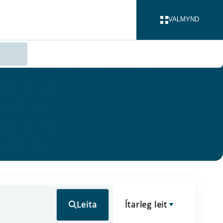
VALMYND
LOKA
Leita
Ítarleg leit