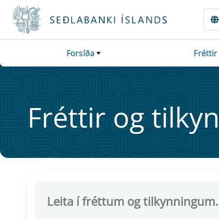
Fara beint í Meginmál
Forsíða
Fréttir
Frétt­ir og til­ky