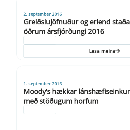
2. september 2016
Greiðslujöfnuður og erlend staða
öðrum ársfjórðungi 2016
ELDRI EN 5 ÁRA
Lesa meira
1. september 2016
Moody’s hækkar lánshæfiseinkunn
með stöðugum horfum
ELDRI EN 5 ÁRA