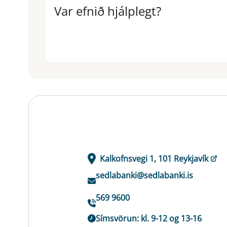
Var efnið hjálplegt?
Var efnið hjálplegt?
Kalkofnsvegi 1, 101 Reykjavík
sedlabanki@sedlabanki.is
569 9600
Símsvörun: kl. 9-12 og 13-16