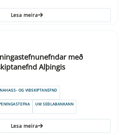
Lesa meira
ningastefnunefndar með
skiptanefnd Alþingis
FNAHAGS- OG VIÐSKIPTANEFND
PENINGASTEFNA
UM SEÐLABANKANN
Lesa meira