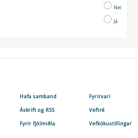
Nei
Já
Hafa samband
Fyrirvari
Áskrift og RSS
Veftré
Fyrir fjölmiðla
Vefkökustillingar