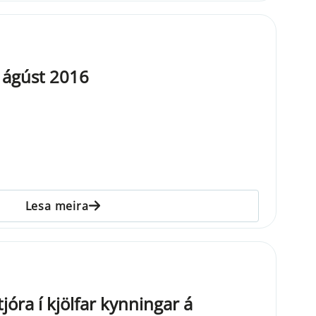
 ágúst 2016
Lesa meira
óra í kjölfar kynningar á