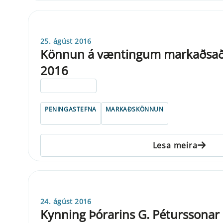
25. ágúst 2016
Könnun á væntingum markaðsaðil
2016
ELDRI EN 5 ÁRA
PENINGASTEFNA
MARKAÐSKÖNNUN
Lesa meira
24. ágúst 2016
Kynning Þórarins G. Péturssonar