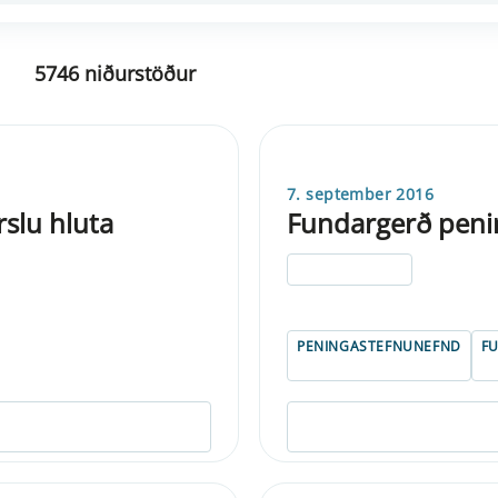
5746 niðurstöður
7. september 2016
rslu hluta
Fundargerð peni
ELDRI EN 5 ÁRA
PENINGASTEFNUNEFND
F