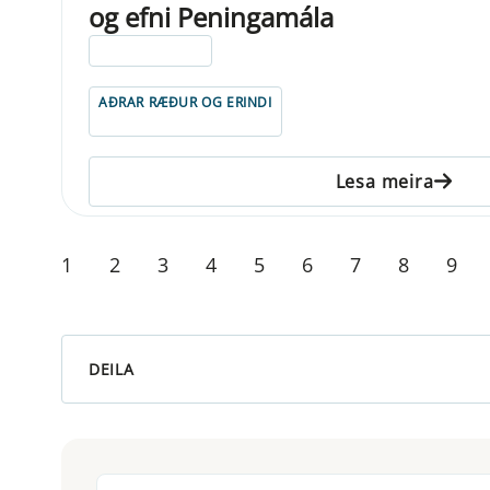
og efni Peningamála
ELDRI EN 5 ÁRA
AÐRAR RÆÐUR OG ERINDI
Lesa meira
1
2
3
4
5
6
7
8
9
DEILA