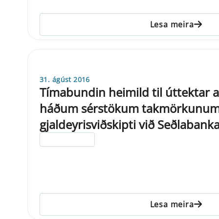
Lesa meira
31. ágúst 2016
Tímabundin heimild til úttektar 
háðum sérstökum takmörkunum
gjaldeyrisviðskipti við Seðlabanka
ELDRI EN 5 ÁRA
Lesa meira