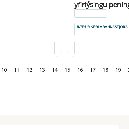
yfirlýsingu peni
ELDRI EN 5 ÁRA
RÆÐUR SEÐLABANKASTJÓRA
10
11
12
13
14
15
16
17
18
19