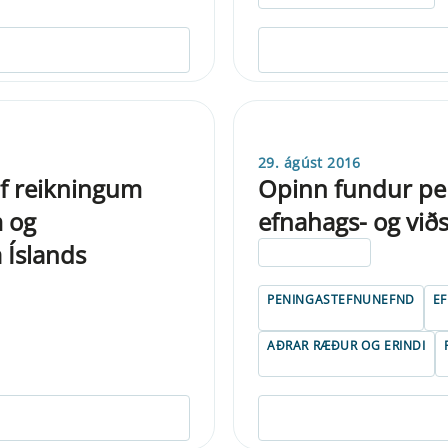
29. ágúst 2016
af reikningum
Opinn fundur pe
 og
efnahags- og við
 Íslands
ELDRI EN 5 ÁRA
PENINGASTEFNUNEFND
E
AÐRAR RÆÐUR OG ERINDI