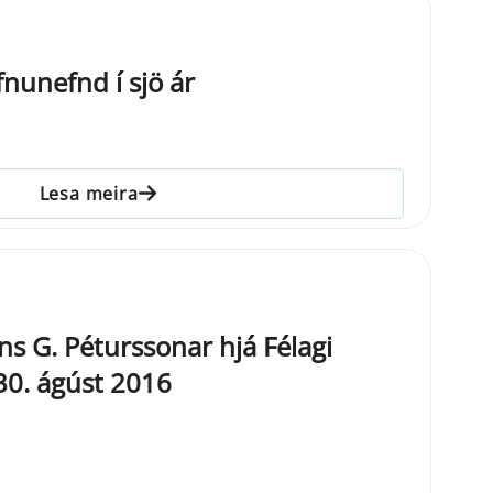
fnunefnd í sjö ár
Lesa meira
ins G. Péturssonar hjá Félagi
30. ágúst 2016