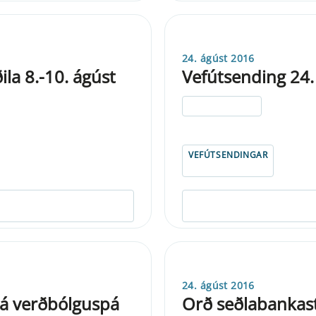
24. ágúst 2016
a 8.-10. ágúst
Vefútsending 24.
ELDRI EN 5 ÁRA
VEFÚTSENDINGAR
24. ágúst 2016
 á verðbólguspá
Orð seðlabankastj