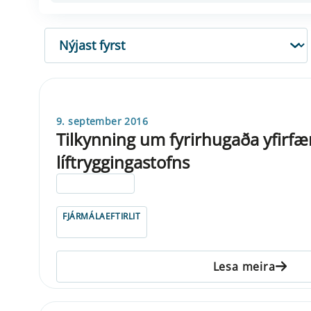
RÖÐUN
9. september 2016
Tilkynning um fyrirhugaða yfirfæ
líftryggingastofns
ELDRI EN 5 ÁRA
FJÁRMÁLAEFTIRLIT
Lesa meira