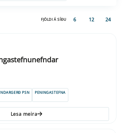
6
12
24
FJÖLDI Á SÍÐU
ngastefnunefndar
UNDARGERÐ PSN
PENINGASTEFNA
Lesa meira