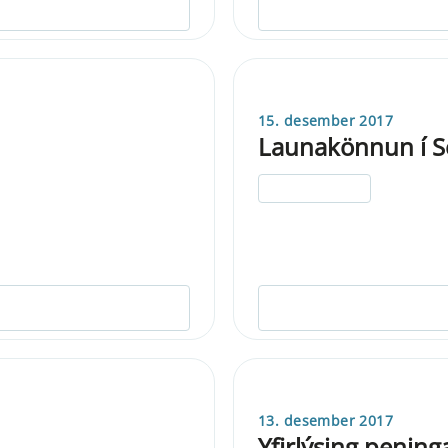
15. desember 2017
Launakönnun í S
ELDRI EN 5 ÁRA
13. desember 2017
Yfirlýsing penin