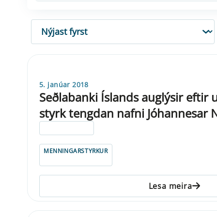
RÖÐUN
5. janúar 2018
Seðlabanki Íslands auglýsir eft
styrk tengdan nafni Jóhannesar 
ELDRI EN 5 ÁRA
MENNINGARSTYRKUR
Lesa meira