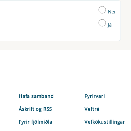
Nei
Já
Hafa samband
Fyrirvari
Áskrift og RSS
Veftré
Fyrir fjölmiðla
Vefkökustillingar