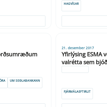
HAGVÍSAR
21. desember 2017
lborðsumræðum
Yfirlýsing ESMA 
valrétta sem bjó
ELDRI EN 5 ÁRA
ÓRA
UM SEÐLABANKANN
FJÁRMÁLAEFTIRLIT