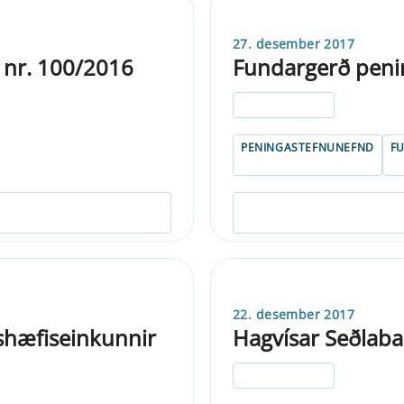
27. desember 2017
 nr. 100/2016
Fundargerð peni
ELDRI EN 5 ÁRA
PENINGASTEFNUNEFND
F
22. desember 2017
nshæfiseinkunnir
Hagvísar Seðlaba
ELDRI EN 5 ÁRA