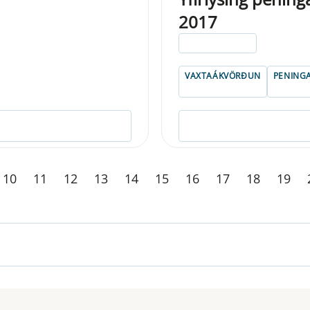
2017
ELDRI EN 5 ÁRA
VAXTAÁKVÖRÐUN
PENING
10
11
12
13
14
15
16
17
18
19