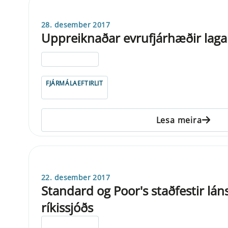
28. desember 2017
Uppreiknaðar evrufjárhæðir laga
ELDRI EN 5 ÁRA
FJÁRMÁLAEFTIRLIT
Lesa meira
22. desember 2017
Standard og Poor's staðfestir lá
ríkissjóðs
ELDRI EN 5 ÁRA