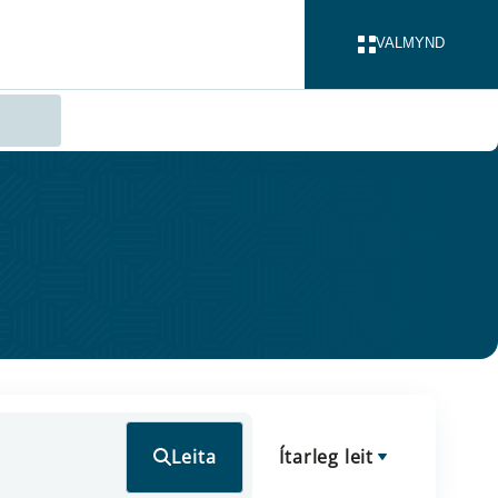
VALMYND
LOKA
Leita
Ítarleg leit