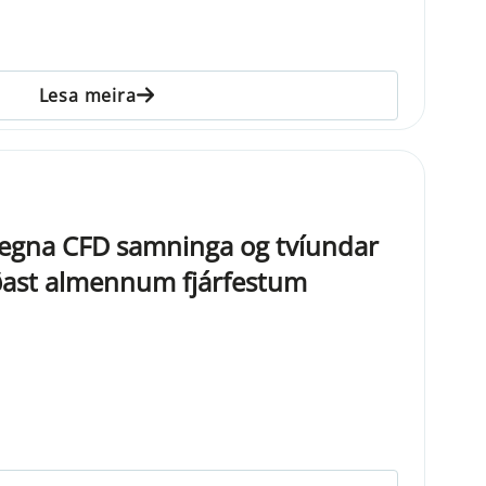
Lesa meira
vegna CFD samninga og tvíundar
ðast almennum fjárfestum