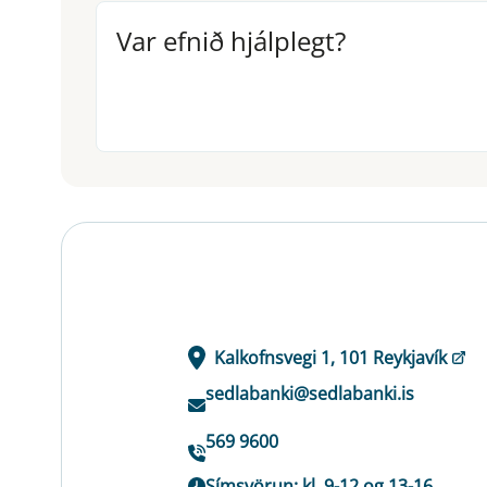
Var efnið hjálplegt?
Var efnið hjálplegt?
Kalkofnsvegi 1, 101 Reykjavík
sedlabanki@sedlabanki.is
569 9600
Símsvörun: kl. 9-12 og 13-16