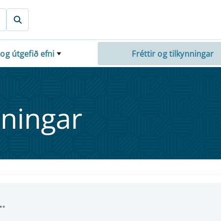
 og útgefið efni
Fréttir og tilkynningar
nn­ing­ar