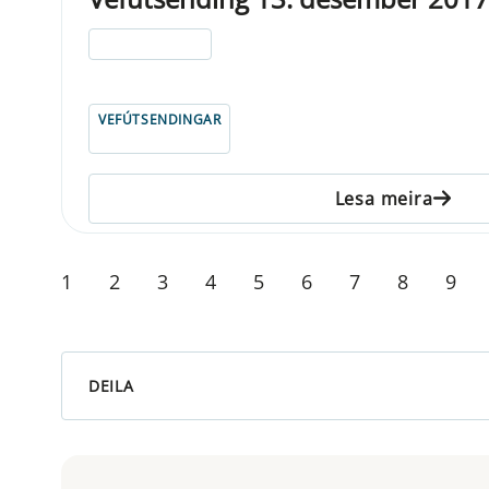
ELDRI EN 5 ÁRA
VEFÚTSENDINGAR
Lesa meira
1
2
3
4
5
6
7
8
9
DEILA