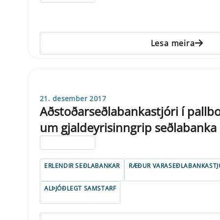
Lesa meira
21. desember 2017
Aðstoðarseðlabankastjóri í pal
um gjaldeyrisinngrip seðlabanka
ELDRI EN 5 ÁRA
ERLENDIR SEÐLABANKAR
RÆÐUR VARASEÐLABANKASTJ
ALÞJÓÐLEGT SAMSTARF