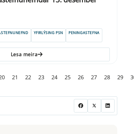
ASTEFNUNEFND
YFIRLÝSING PSN
PENINGASTEFNA
Lesa meira
20
21
22
23
24
25
26
27
28
29
3