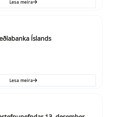
Lesa meira
eðlabanka Íslands
Lesa meira
gastefnunefndar 13. desember