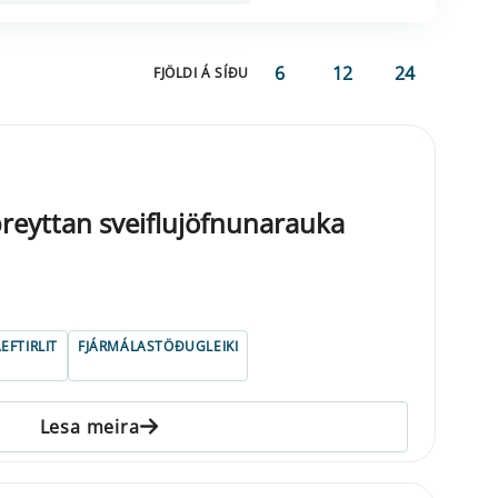
6
12
24
FJÖLDI Á SÍÐU
reyttan sveiflujöfnunarauka
EFTIRLIT
FJÁRMÁLASTÖÐUGLEIKI
Lesa meira