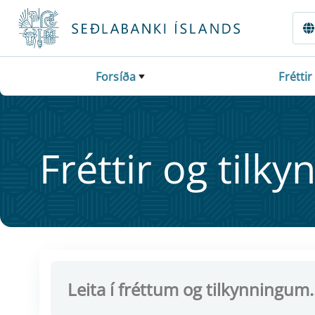
Fara beint í Meginmál
Forsíða
Fréttir
Frétt­ir og til­ky