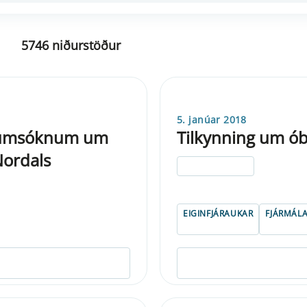
5746 niðurstöður
5. janúar 2018
ir umsóknum um
Tilkynning um ób
Nordals
ELDRI EN 5 ÁRA
EIGINFJÁRAUKAR
FJÁRMÁLA