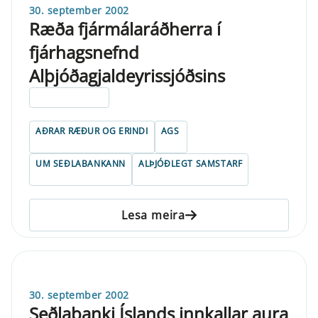
30. september 2002
Ræða fjármálaráðherra í
fjárhagsnefnd
Alþjóðagjaldeyrissjóðsins
ELDRI EN 5 ÁRA
AÐRAR RÆÐUR OG ERINDI
AGS
UM SEÐLABANKANN
ALÞJÓÐLEGT SAMSTARF
Lesa meira
30. september 2002
Seðlabanki Íslands innkallar aura