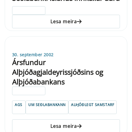
ELDRI EN 5 ÁRA
Lesa meira
30. september 2002
Ársfundur
Alþjóðagjaldeyrissjóðsins og
Alþjóðabankans
ELDRI EN 5 ÁRA
AGS
UM SEÐLABANKANN
ALÞJÓÐLEGT SAMSTARF
Lesa meira