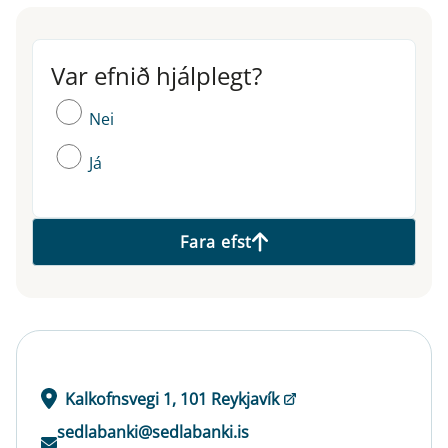
Var efnið hjálplegt?
Var efnið hjálplegt?
Nei
Já
Fara efst
Kalkofnsvegi 1, 101 Reykjavík
sedlabanki@sedlabanki.is