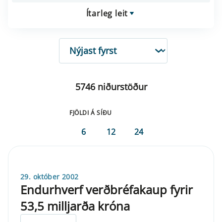
Ítarleg leit
RÖÐUN
5746 niðurstöður
FJÖLDI Á SÍÐU
6
12
24
29. október 2002
Endurhverf verðbréfakaup fyrir
53,5 milljarða króna
ELDRI EN 5 ÁRA