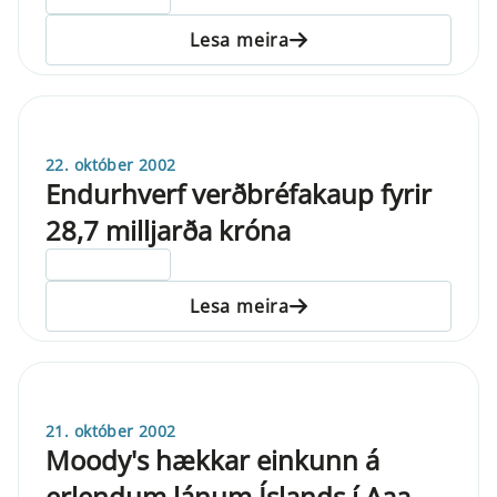
Lesa meira
22. október 2002
Endurhverf verðbréfakaup fyrir
28,7 milljarða króna
ELDRI EN 5 ÁRA
Lesa meira
21. október 2002
Moody's hækkar einkunn á
erlendum lánum Íslands í Aaa