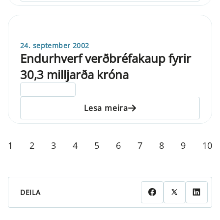
24. september 2002
Endurhverf verðbréfakaup fyrir
30,3 milljarða króna
ELDRI EN 5 ÁRA
Lesa meira
1
2
3
4
5
6
7
8
9
10
DEILA