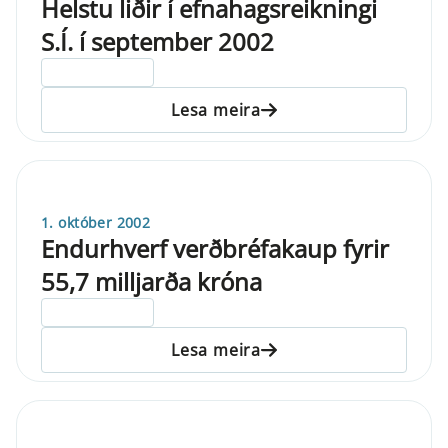
Helstu liðir í efnahagsreikningi
S.Í. í september 2002
ELDRI EN 5 ÁRA
Lesa meira
1. október 2002
Endurhverf verðbréfakaup fyrir
55,7 milljarða króna
ELDRI EN 5 ÁRA
Lesa meira