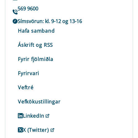
569 9600
Símsvörun: kl. 9-12 og 13-16
Hafa samband
Áskrift og RSS
Fyrir fjölmiðla
Fyrirvari
Veftré
Vefkökustillingar
LinkedIn
X (Twitter)