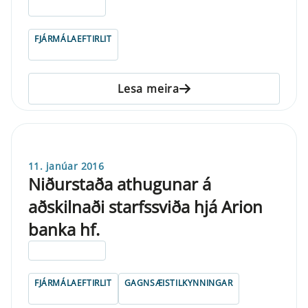
ELDRI EN 5 ÁRA
FJÁRMÁLAEFTIRLIT
Lesa meira
11. janúar 2016
Niðurstaða athugunar á
aðskilnaði starfssviða hjá Arion
banka hf.
ELDRI EN 5 ÁRA
FJÁRMÁLAEFTIRLIT
GAGNSÆISTILKYNNINGAR