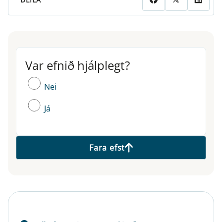
Var efnið hjálplegt?
Var efnið hjálplegt?
Nei
Já
Fara efst