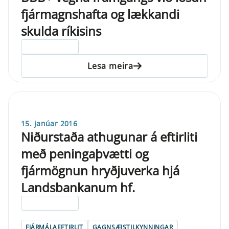
fjármagnshafta og lækkandi
skulda ríkisins
ELDRI EN 5 ÁRA
Lesa meira
15. janúar 2016
Niðurstaða athugunar á eftirliti
með peningaþvætti og
fjármögnun hryðjuverka hjá
Landsbankanum hf.
ELDRI EN 5 ÁRA
FJÁRMÁLAEFTIRLIT
GAGNSÆISTILKYNNINGAR