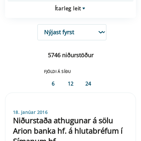
Ítarleg leit
RÖÐUN
5746 niðurstöður
FJÖLDI Á SÍÐU
6
12
24
18. janúar 2016
Niðurstaða athugunar á sölu
Arion banka hf. á hlutabréfum í