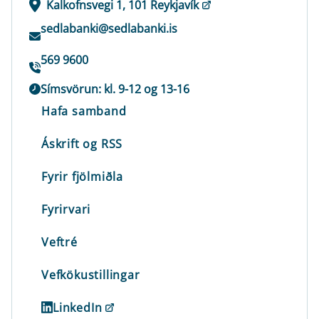
Kalkofnsvegi 1, 101 Reykjavík
sedlabanki@sedlabanki.is
569 9600
Símsvörun: kl. 9-12 og 13-16
Hafa samband
Áskrift og RSS
Fyrir fjölmiðla
Fyrirvari
Veftré
Vefkökustillingar
LinkedIn