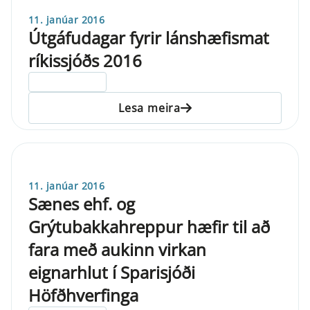
11. janúar 2016
Útgáfudagar fyrir lánshæfismat
ríkissjóðs 2016
ELDRI EN 5 ÁRA
Lesa meira
11. janúar 2016
Sænes ehf. og
Grýtubakkahreppur hæfir til að
fara með aukinn virkan
eignarhlut í Sparisjóði
Höfðhverfinga