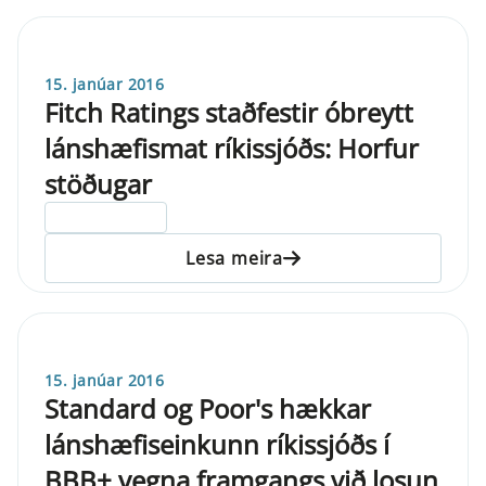
15. janúar 2016
Fitch Ratings staðfestir óbreytt
lánshæfismat ríkissjóðs: Horfur
stöðugar
ELDRI EN 5 ÁRA
Lesa meira
15. janúar 2016
Standard og Poor's hækkar
lánshæfiseinkunn ríkissjóðs í
BBB+ vegna framgangs við losun