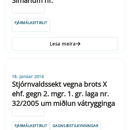
Símanum hf.
ELDRI EN 5 ÁRA
FJÁRMÁLAEFTIRLIT
Lesa meira
18. janúar 2016
Stjórnvaldssekt vegna brots X
ehf. gegn 2. mgr. 1. gr. laga nr.
32/2005 um miðlun vátrygginga
ELDRI EN 5 ÁRA
FJÁRMÁLAEFTIRLIT
GAGNSÆISTILKYNNINGAR