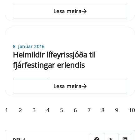
Lesa meira
8. janúar 2016
Heimildir lífeyrissjóða til
fjárfestingar erlendis
ELDRI EN 5 ÁRA
Lesa meira
1
2
3
4
5
6
7
8
9
10
DEILA