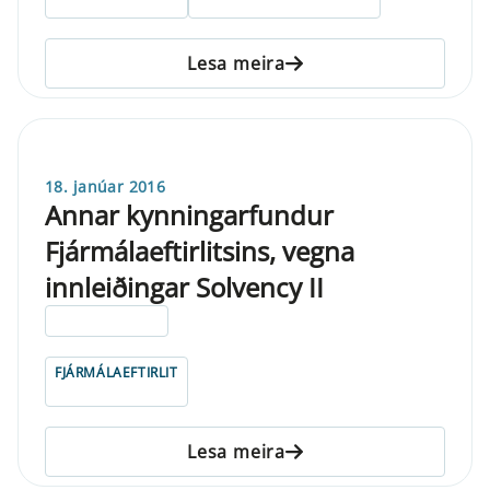
Lesa meira
18. janúar 2016
Annar kynningarfundur
Fjármálaeftirlitsins, vegna
innleiðingar Solvency II
ELDRI EN 5 ÁRA
FJÁRMÁLAEFTIRLIT
Lesa meira