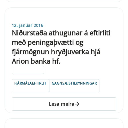
12. janúar 2016
Niðurstaða athugunar á eftirliti
með peningaþvætti og
fjármögnun hryðjuverka hjá
Arion banka hf.
ELDRI EN 5 ÁRA
FJÁRMÁLAEFTIRLIT
GAGNSÆISTILKYNNINGAR
Lesa meira